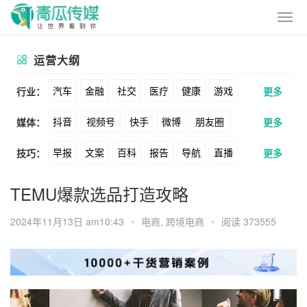
运营大纲
汽车
金融
社交
医疗
健康
游戏
行业：
更多
抖音
视频号
快手
微博
朋友圈
媒体：
更多
动漫
美妆
美食
家装
教育
婚纱
早报
文案
百科
报告
导航
直播
技巧：
更多
公众号
B站
小红书
头条
知乎
酒旅
母婴
宠物
文娱
跨境
科技
卖货
脚本
话术
电商
私域
社群
Soul
360
百度
搜狗
爱奇艺
美柚
TEMU爆款选品打造攻略
广告
元宇宙
房地产
涨粉
广告
推广
方案
策划
案例
美图
最右
神马
谷歌
Facebook
2024年11月13日 am10:43
•
电商
,
跨境电商
•
阅读 373555
数据
拉新
活动
用户
游戏
海外
Tiktok
YouTube
Yahoo
Bing
KOL
元宇宙
跨境
青瓜通