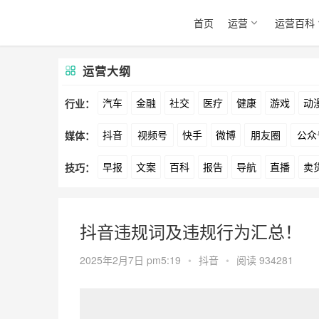
首页
运营
运营百科
运营大纲
汽车
金融
社交
医疗
健康
游戏
动
行业：
抖音
视频号
快手
微博
朋友圈
公众
媒体：
文娱
跨境
科技
广告
元宇宙
房地产
早报
文案
百科
报告
导航
直播
卖
技巧：
爱奇艺
美柚
美图
最右
神马
谷歌
方案
策划
案例
数据
拉新
活动
用
抖音违规词及违规行为汇总！
2025年2月7日 pm5:19
•
抖音
•
阅读 934281