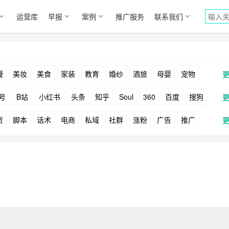
运营库
早报
案例
推广服务
联系我们
漫
美妆
美食
家装
教育
婚纱
酒旅
母婴
宠物
号
B站
小红书
头条
知乎
Soul
360
百度
搜狗
货
脚本
话术
电商
私域
社群
涨粉
广告
推广
Facebook
Tiktok
YouTube
Yahoo
Bing
户
游戏
海外
KOL
元宇宙
跨境
青瓜通