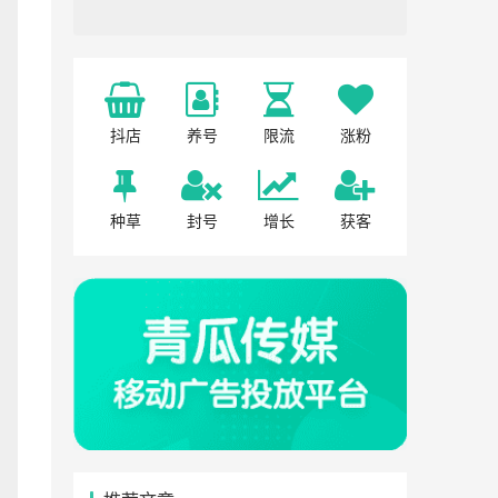
抖店
养号
限流
涨粉
种草
封号
增长
获客