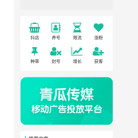
抖店
养号
限流
涨粉
种草
封号
增长
获客