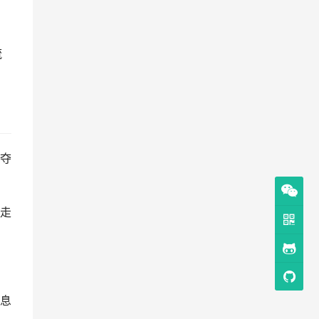
流
夺
走
息