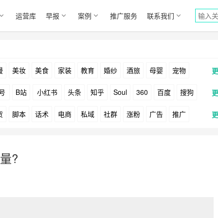
运营库
早报
案例
推广服务
联系我们
漫
美妆
美食
家装
教育
婚纱
酒旅
母婴
宠物
号
B站
小红书
头条
知乎
Soul
360
百度
搜狗
货
脚本
话术
电商
私域
社群
涨粉
广告
推广
Facebook
Tiktok
YouTube
Yahoo
Bing
户
游戏
海外
KOL
元宇宙
跨境
青瓜通
量?