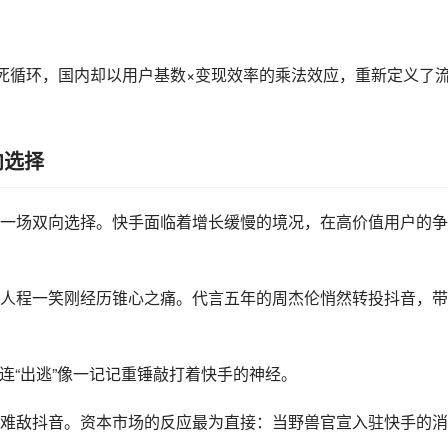
的死循环，国内却以用户基数×变现效率的乘法效应，重新定义了
向选择
一场双向选择。快手面临着增长缓慢的境况，在高价值用户的争
人程一笑刚经历锥心之痛。代言五年的周杰伦悄然转投抖音，带
连“出逃”像一记记重锤敲打着快手的神经。
难敌抖音。资本市场的反应最为直接：当野兽官宣入驻快手的消