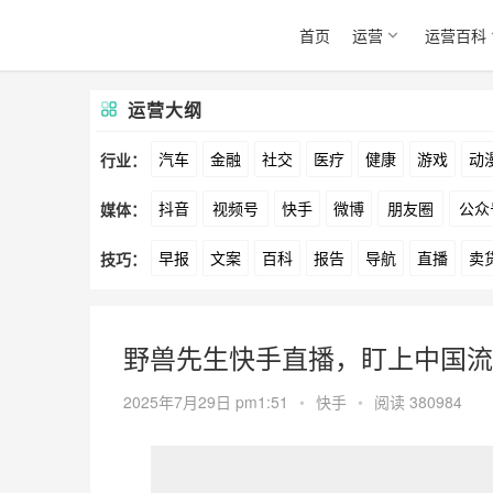
首页
运营
运营百科
运营大纲
汽车
金融
社交
医疗
健康
游戏
动
行业：
抖音
视频号
快手
微博
朋友圈
公众
媒体：
文娱
跨境
科技
广告
元宇宙
房地产
早报
文案
百科
报告
导航
直播
卖
技巧：
爱奇艺
美柚
美图
最右
神马
谷歌
方案
策划
案例
数据
拉新
活动
用
野兽先生快手直播，盯上中国流
2025年7月29日 pm1:51
•
快手
•
阅读 380984