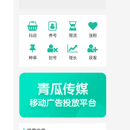
抖店
养号
限流
涨粉
种草
封号
增长
获客