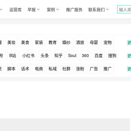
运营库
早报
案例
推广服务
联系我们
漫
美妆
美食
家装
教育
婚纱
酒旅
母婴
宠物
号
B站
小红书
头条
知乎
Soul
360
百度
搜狗
货
脚本
话术
电商
私域
社群
涨粉
广告
推广
Facebook
Tiktok
YouTube
Yahoo
Bing
户
游戏
海外
KOL
元宇宙
跨境
青瓜通