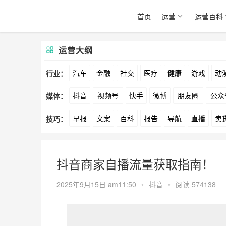
首页
运营
运营百科
运营大纲
汽车
金融
社交
医疗
健康
游戏
动
行业：
抖音
视频号
快手
微博
朋友圈
公众
媒体：
文娱
跨境
科技
广告
元宇宙
房地产
早报
文案
百科
报告
导航
直播
卖
技巧：
爱奇艺
美柚
美图
最右
神马
谷歌
方案
策划
案例
数据
拉新
活动
用
抖音商家自播流量获取指南！
2025年9月15日 am11:50
•
抖音
•
阅读 574138