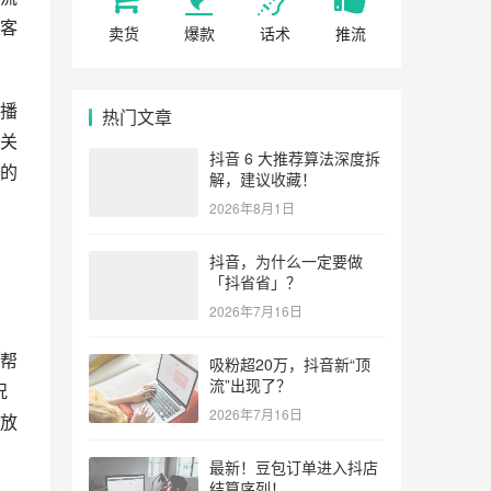
客
卖货
爆款
话术
推流
播
热门文章
关
抖音 6 大推荐算法深度拆
的
解，建议收藏！
2026年8月1日
抖音，为什么一定要做
「抖省省」？
2026年7月16日
帮
吸粉超20万，抖音新“顶
流”出现了？
况
2026年7月16日
放
最新！豆包订单进入抖店
结算序列！