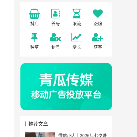
抖店
养号
限流
涨粉
种草
封号
增长
获客
推荐文章
微信小店｜2026年七夕珠