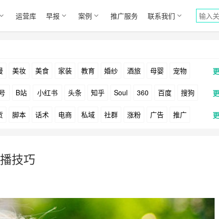
运营库
早报
案例
推广服务
联系我们
漫
美妆
美食
家装
教育
婚纱
酒旅
母婴
宠物
号
B站
小红书
头条
知乎
Soul
360
百度
搜狗
货
脚本
话术
电商
私域
社群
涨粉
广告
推广
Facebook
Tiktok
YouTube
Yahoo
Bing
户
游戏
海外
KOL
元宇宙
跨境
青瓜通
播技巧