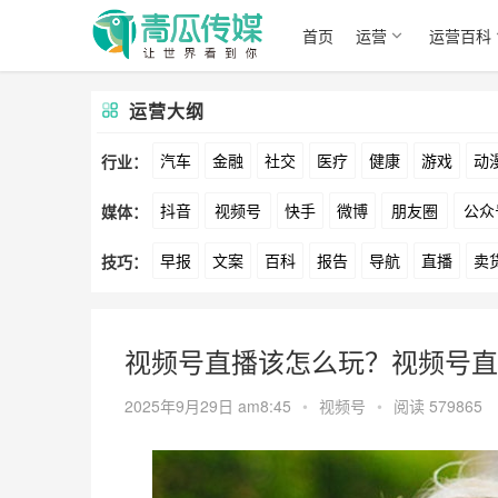
首页
运营
运营百科
运营大纲
汽车
金融
社交
医疗
健康
游戏
动
行业：
抖音
视频号
快手
微博
朋友圈
公众
媒体：
文娱
跨境
科技
广告
元宇宙
房地产
早报
文案
百科
报告
导航
直播
卖
技巧：
爱奇艺
美柚
美图
最右
神马
谷歌
方案
策划
案例
数据
拉新
活动
用
视频号直播该怎么玩？视频号直
2025年9月29日 am8:45
•
视频号
•
阅读 579865