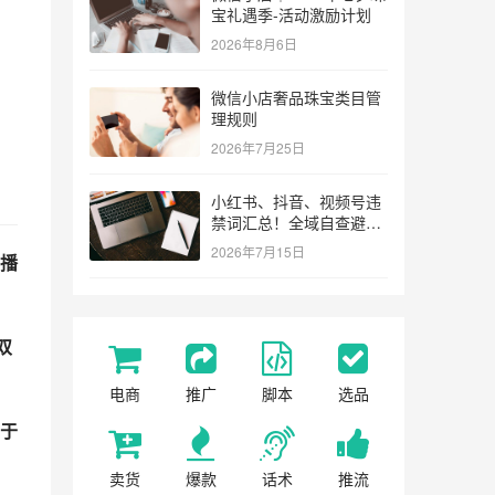
宝礼遇季-活动激励计划
2026年8月6日
微信小店奢品珠宝类目管
理规则
2026年7月25日
小红书、抖音、视频号违
禁词汇总！全域自查避坑
指南
2026年7月15日
播
双
电商
推广
脚本
选品
于
卖货
爆款
话术
推流