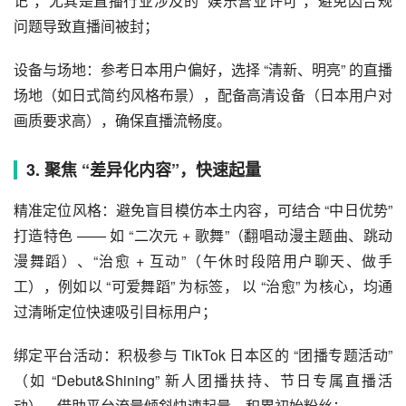
记”，尤其是直播行业涉及的 “娱乐营业许可”，避免因合规
问题导致直播间被封；
设备与场地：参考日本用户偏好，选择 “清新、明亮” 的直播
场地（如日式简约风格布景），配备高清设备（日本用户对
画质要求高），确保直播流畅度。
3. 聚焦 “差异化内容”，快速起量
精准定位风格：避免盲目模仿本土内容，可结合 “中日优势”
打造特色 —— 如 “二次元 + 歌舞”（翻唱动漫主题曲、跳动
漫舞蹈）、“治愈 + 互动”（午休时段陪用户聊天、做手
工），例如以 “可爱舞蹈” 为标签， 以 “治愈” 为核心，均通
过清晰定位快速吸引目标用户；
绑定平台活动：积极参与 TikTok 日本区的 “团播专题活动”
（如 “Debut&Shining” 新人团播扶持、节日专属直播活
动），借助平台流量倾斜快速起量，积累初始粉丝；