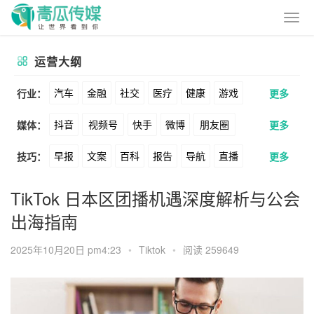
运营大纲
汽车
金融
社交
医疗
健康
游戏
行业：
更多
抖音
视频号
快手
微博
朋友圈
媒体：
更多
动漫
美妆
美食
家装
教育
婚纱
早报
文案
百科
报告
导航
直播
技巧：
更多
公众号
B站
小红书
头条
知乎
酒旅
母婴
宠物
文娱
跨境
科技
卖货
脚本
话术
电商
私域
社群
Soul
360
百度
搜狗
爱奇艺
美柚
TikTok 日本区团播机遇深度解析与公会
广告
元宇宙
房地产
出海指南
涨粉
广告
推广
方案
策划
案例
美图
最右
神马
谷歌
Facebook
2025年10月20日 pm4:23
•
Tiktok
•
阅读 259649
数据
拉新
活动
用户
游戏
海外
Tiktok
YouTube
Yahoo
Bing
KOL
元宇宙
跨境
青瓜通