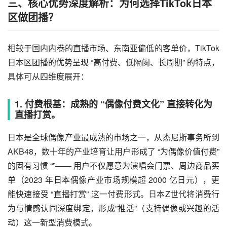
三、核心优势深度解析：为何选择TikTok日本
区做团播？
相较于国内内卷的直播市场、东南亚偏低的客单价，TikTok
日本区团播的优势呈现 “高付费、低隔阂、长周期” 的特点，
具体可从四维度展开：
1. 付费根基：成熟的 “偶像付费文化” 直接转化为
直播打赏。
日本是全球偶像产业最成熟的市场之一，从杰尼斯事务所到
AKB48，数十年的产业培育让用户形成了 “为偶像价值付费”
的固有习惯 “”—— 用户不仅愿意为演唱会门票、周边商品买
单（2023 年日本偶像产业市场规模超 2000 亿日元），更
能快速接受 “直播打赏” 这一付费形式。日本Z世代将消费行
为与情感认同深度绑定，形成”推活”（支持偶像或兴趣的活
动）这一新型消费模式。