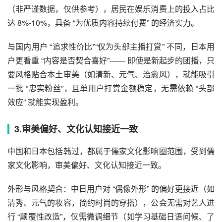
（非严谨数据，仅供参考），居民在娱乐消费上的投入占比
达 8%-10%，具备 “为优质内容持续付费” 的经济实力。
与国内用户 “追求性价比”“仅为头部主播打赏” 不同，日本用
户更看重 “内容是否契合喜好”—— 即使是新起步的团播，只
要风格贴合本土审美（如清新、元气、治愈风），就能吸引
一批 “忠实粉丝”，且单用户打赏金额稳定，无需依赖 “头部
效应” 就能实现盈利。
3.审美偏好、文化认知接近一致
中国和日本包括韩过，都属于儒家文化影响圈范围，受到儒
家文化影响，审美偏好、文化认知接近一致。
外形与风格契合：中日用户对 “偶像外形” 的偏好更接近（如
清秀、元气的妆容，简约时尚的穿搭），公会无需对艺人进
行 “颠覆性改造”，仅需微调细节（如学习基础日语问候、了