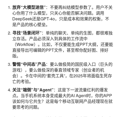
放弃“大模型迷信”
：不要再纠结模型参数了。用户不关
心你用了什么模型，只关心你能否解决问题。调用
DeepSeek还是GPT-4o，只是成本和效果的权衡，不
是产品的核心壁垒。
寻找“场景闭环”
：单纯的聊天、单纯的生图，都很难独
立存活。产品必须深入到具体的工作流中
（Workflow）。比如，不仅要能生成PPT大纲，还要能
直接导出可编辑的PPT文件，甚至帮你配好图、排好
版。
警惕“中间态”产品
：要么做极简的国民级入口（巨头的
游戏），要么做极深的垂直领域专家（创业者的机
会）。卡在中间的“套壳工具”，在2025年将面临生死存
亡的考验。
关注“端侧”与“Agent”
：这是下一波流量红利的爆发
点。当手机系统本身变成最大的AI Agent时，你的APP
该如何与它共生？这是每个移动互联网产品经理现在就
要思考的问题。