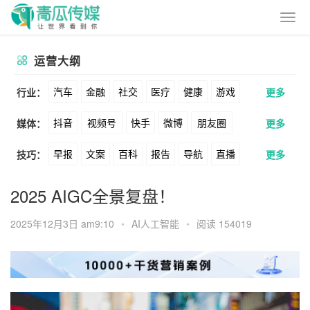
运营大纲
汽车
金融
社交
医疗
健康
游戏
行业：
更多
抖音
视频号
快手
微博
朋友圈
媒体：
更多
动漫
美妆
美食
家装
教育
婚纱
早报
文案
百科
报告
导航
直播
技巧：
更多
公众号
B站
小红书
头条
知乎
酒旅
母婴
宠物
文娱
跨境
科技
卖货
脚本
话术
电商
私域
社群
Soul
360
百度
搜狗
爱奇艺
美柚
2025 AIGC全景复盘！
广告
元宇宙
房地产
涨粉
广告
推广
方案
策划
案例
美图
最右
神马
谷歌
Facebook
2025年12月3日 am9:10
•
AI人工智能
•
阅读 154019
数据
拉新
活动
用户
游戏
海外
Tiktok
YouTube
Yahoo
Bing
KOL
元宇宙
跨境
青瓜通