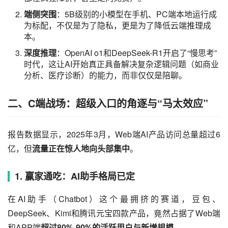
端侧突围
：5B级别的小模型在手机、PC端本地运行成
为标配，不仅是为了隐私，更是为了降低云端推理成
本。
深度推理
：OpenAI o1和DeepSeek-R1开启了“慢思考”
时代，这让AI开始真正具备解决复杂逻辑问题（如商业
分析、医疗诊断）的能力，而非仅仅是陪聊。
二、C端战场：超级入口的角逐与“马太效应”
报告数据显示，2025年3月，Web端AI产品访问总量超过6
亿，但
流量正在惊人地向头部集中
。
1. 赢家通吃：AI助手格局已定
在AI助手（Chatbot）这个最拥挤的赛道，豆包、
DeepSeek、Kimi和腾讯元宝四款产品，竟然占据了Web端
和APP端
超过80%-90%的活跃用户与新增规模
。