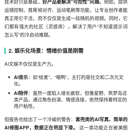
技术好只是基础，
好产品要解决“可控性”问题
。例如，提供
运镜控制、首尾帧对齐、运动笔刷等功能，让专业创作者能
真正用它干活，而不仅仅是生成一段随机的视频。同时，它
们都有强大的社区（灵感库），解决了用户“不知道提示词
怎么写”的冷启动难题。
2. 娱乐化场景：情绪价值是刚需
AI文娱不仅仅是生产力。
AI音乐
：如“给麦”、“唱鸭”，主打的是社交和二次元文
化。
AI陪伴
：虽然一度陷入增长疲软，但像星野、筑梦岛这
类产品，通过角色扮演、情感连接，依然保持着特定的
用户粘性。
但报告也给出了一个冷峻的警告：
套壳类的AI写真、简单的
AI修图APP，数据正在明显下滑。
 这一类功能正在被美图