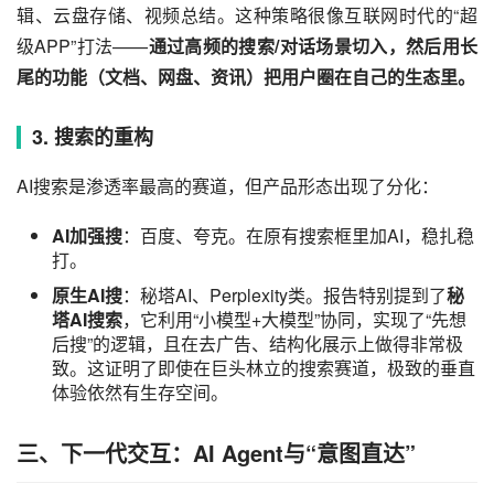
辑、云盘存储、视频总结。这种策略很像互联网时代的“超
级APP”打法——
通过高频的搜索/对话场景切入，然后用长
尾的功能（文档、网盘、资讯）把用户圈在自己的生态里。
3. 搜索的重构
AI搜索是渗透率最高的赛道，但产品形态出现了分化：
AI加强搜
：百度、夸克。在原有搜索框里加AI，稳扎稳
打。
原生AI搜
：秘塔AI、Perplexity类。报告特别提到了
秘
塔AI搜索
，它利用“小模型+大模型”协同，实现了“先想
后搜”的逻辑，且在去广告、结构化展示上做得非常极
致。这证明了即使在巨头林立的搜索赛道，极致的垂直
体验依然有生存空间。
三、下一代交互：AI
Agent与“意图直达”