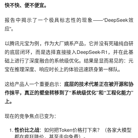
快不快、便不便宜。
报告中揭示了一个极具标志性的现象——“DeepSeek效
应”。
以腾讯元宝为例，作为大厂嫡系产品，它并没有死磕纯自研
的底层闭环，而是选择直接接入DeepSeek-R1，并在此基
础上进行了深度融合的系统级优化。结果是显而易见的：元
宝在推理深度、响应时长上的体验迅速跻身第一梯队。
这给产品人一个重要启示：
底层的技术代差正在被开源和协
作抹平，真正的壁垒转移到了“系统级优化”和“工程化能力”
上。
现在的竞争焦点已变为：
性价比之战
：如何把Token价格打下来？（各家大模型
都在疯狂降价，甚至走向免费）。