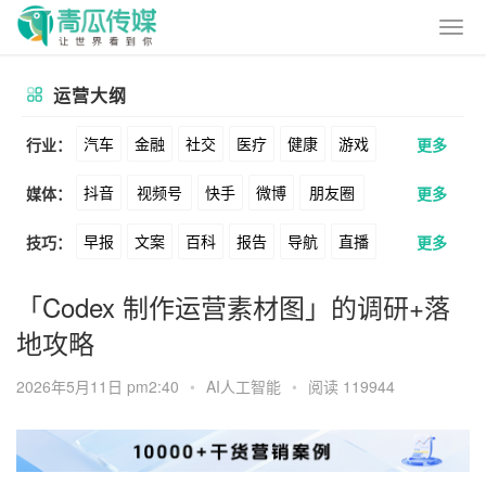
运营大纲
汽车
金融
社交
医疗
健康
游戏
行业：
更多
抖音
视频号
快手
微博
朋友圈
媒体：
更多
动漫
美妆
美食
家装
教育
婚纱
早报
文案
百科
报告
导航
直播
技巧：
更多
公众号
B站
小红书
头条
知乎
酒旅
母婴
宠物
文娱
跨境
科技
卖货
脚本
话术
电商
私域
社群
Soul
360
百度
搜狗
爱奇艺
美柚
「Codex 制作运营素材图」的调研+落
广告
元宇宙
房地产
地攻略
涨粉
广告
推广
方案
策划
案例
美图
最右
神马
谷歌
Facebook
2026年5月11日 pm2:40
•
AI人工智能
•
阅读 119944
数据
拉新
活动
用户
游戏
海外
Tiktok
YouTube
Yahoo
Bing
KOL
元宇宙
跨境
青瓜通