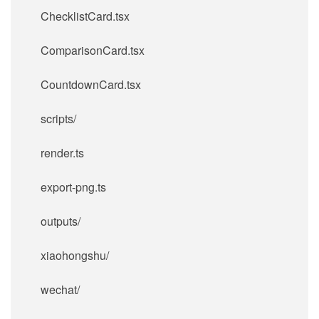
ChecklistCard.tsx
ComparisonCard.tsx
CountdownCard.tsx
scripts/
render.ts
export-png.ts
outputs/
xiaohongshu/
wechat/