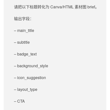
请把以下标题转化为 Canva/HTML 素材图 brief。
输出字段：
– main_title
– subtitle
– badge_text
– background_style
– icon_suggestion
– layout_type
– CTA