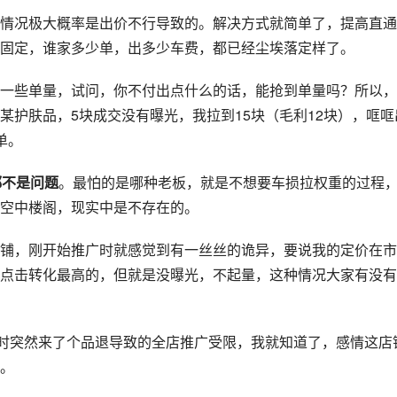
情况极大概率是出价不行导致的。解决方式就简单了，提高直通
固定，谁家多少单，出多少车费，都已经尘埃落定样了。
一些单量，试问，你不付出点什么的话，能抢到单量吗？所以，
某护肤品，5块成交没有曝光，我拉到15块（毛利12块），哐哐
单。
都不是问题
。最怕的是哪种老板，就是不想要车损拉权重的过程
空中楼阁，现实中是不存在的。
铺，刚开始推广时就感觉到有一丝丝的诡异，要说我的定价在市
点击转化最高的，但就是没曝光，不起量，这种情况大家有没有
这时突然来了个品退导致的全店推广受限，我就知道了，感情这店
。