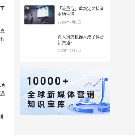
车
「流量泡」重新定义抖音
本地生活
2026年7月6日
直
真人扮演机器人成了抖音
出
新赛道？
2026年7月5日
，
场
遇
铺