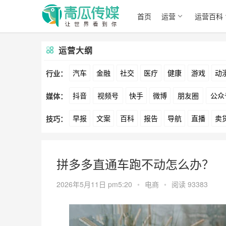
首页
运营
运营百科
运营大纲
汽车
金融
社交
医疗
健康
游戏
动
行业：
抖音
视频号
快手
微博
朋友圈
公众
媒体：
文娱
跨境
科技
广告
元宇宙
房地产
早报
文案
百科
报告
导航
直播
卖
技巧：
爱奇艺
美柚
美图
最右
神马
谷歌
方案
策划
案例
数据
拉新
活动
用
拼多多直通车跑不动怎么办？
2026年5月11日 pm5:20
•
电商
•
阅读 93383