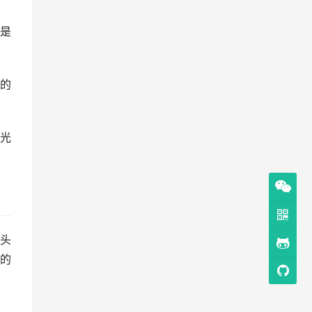
是
的
光
头
的