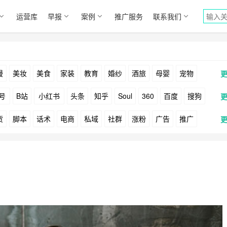
运营库
早报
案例
推广服务
联系我们
漫
美妆
美食
家装
教育
婚纱
酒旅
母婴
宠物
号
B站
小红书
头条
知乎
Soul
360
百度
搜狗
货
脚本
话术
电商
私域
社群
涨粉
广告
推广
Facebook
Tiktok
YouTube
Yahoo
Bing
户
游戏
海外
KOL
元宇宙
跨境
青瓜通