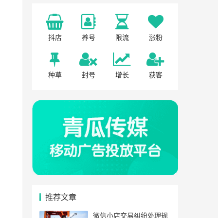
抖店
养号
限流
涨粉
种草
封号
增长
获客
推荐文章
微信小店交易纠纷处理规