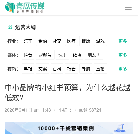
运营大纲
汽车
金融
社交
医疗
健康
游戏
行业：
更多
抖音
视频号
快手
微博
朋友圈
媒体：
更多
动漫
美妆
美食
家装
教育
婚纱
早报
文案
百科
报告
导航
直播
技巧：
更多
公众号
B站
小红书
头条
知乎
酒旅
母婴
宠物
文娱
跨境
科技
卖货
脚本
话术
电商
私域
社群
Soul
360
百度
搜狗
爱奇艺
美柚
中小品牌的小红书预算，为什么越花越
广告
元宇宙
房地产
低效?
涨粉
广告
推广
方案
策划
案例
美图
最右
神马
谷歌
Facebook
2026年6月1日 am11:43
•
小红书
•
阅读 98724
数据
拉新
活动
用户
游戏
海外
Tiktok
YouTube
Yahoo
Bing
KOL
元宇宙
跨境
青瓜通