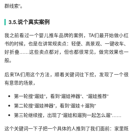
群线索”。
3.5.说个真实案例
我之前看过一个婴儿推车品牌的案例，TA们最开始做小红
书的时候，也是在讲常规卖点：轻便、高景观、一键收车、
好折叠……这些卖点都对，但也都很常见，做完效果也一
般。
后来TA们用这个方法，顺着关键词往下挖，发现了一个很
有意思的场景，
第一轮搜“遛娃”，看到“遛娃神器”、“遛娃推荐”
第二轮搜“遛娃神器”，看到“遛娃＋遛狗”
第三轮继续搜，出现了“遛娃和遛狗一起怎么遛”……
这个关键词一下子把一个具体的人推到了我们面前：家里既