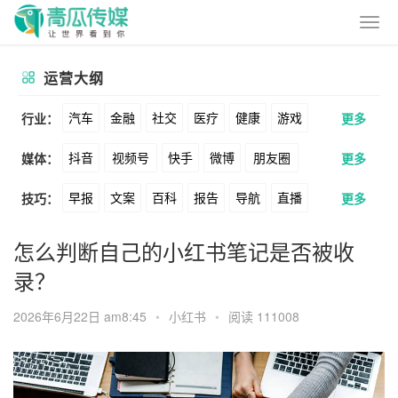
运营大纲
汽车
金融
社交
医疗
健康
游戏
行业：
更多
抖音
视频号
快手
微博
朋友圈
媒体：
更多
动漫
美妆
美食
家装
教育
婚纱
早报
文案
百科
报告
导航
直播
技巧：
更多
公众号
B站
小红书
头条
知乎
酒旅
母婴
宠物
文娱
跨境
科技
卖货
脚本
话术
电商
私域
社群
Soul
360
百度
搜狗
爱奇艺
美柚
怎么判断自己的小红书笔记是否被收
广告
元宇宙
房地产
录？
涨粉
广告
推广
方案
策划
案例
美图
最右
神马
谷歌
Facebook
2026年6月22日 am8:45
•
小红书
•
阅读 111008
数据
拉新
活动
用户
游戏
海外
Tiktok
YouTube
Yahoo
Bing
KOL
元宇宙
跨境
青瓜通