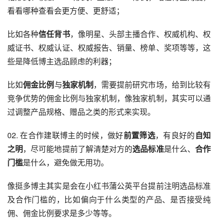
看看哪种查看会更方便、更舒适；
比如各种
信任背书
，像明星、头部主播合作、权威机构、权
威证书、权威认证、权威报告、销量、榜单、奖项等等，这
些是降低博主选品顾虑的利器；
比如
佣金比例
与
独家机制
，需要提前研究市场，给到比较有
竞争优势的佣金比例与独家机制，像独家机制，其实可以通
过调整产品规格、赠品之类的形式来实现。
02. 在合作建联博主的时候，做好
前置筛选
，有良好的
自知
之明
，尽可能地提前了解清楚对方的
选品标准
是什么、
合作
门槛
是什么，避免做无用功。
像挺多博主其实是会在小红书蒲公英平台提前注明选品标准
及合作门槛的，比如偏向于什么类型的产品、是否接受纯
佣、佣金比例要求是多少等等。