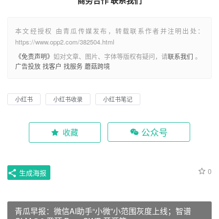
商务合作 联系我们
本文经授权 由青瓜传媒发布，转载联系作者并注明出处：
https://www.opp2.com/382504.html
《免责声明》
如对文章、图片、字体等版权有疑问，请
联系我们
。
广告投放
找客户
找服务
蘑菇跨境
小红书
小红书收录
小红书笔记
公众号
收藏
0
生成海报
青瓜早报：微信AI助手“小微”小范围灰度上线；智谱