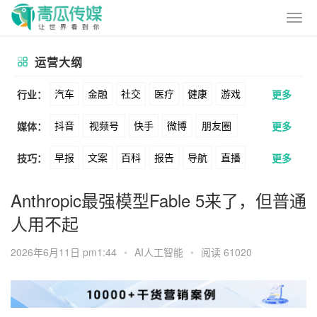
运营大纲
汽车
金融
社交
医疗
健康
游戏
行业：
更多
抖音
视频号
快手
微博
朋友圈
媒体：
更多
动漫
美妆
美食
家装
教育
婚纱
早报
文案
百科
报告
导航
直播
技巧：
更多
公众号
B站
小红书
头条
知乎
酒旅
母婴
宠物
文娱
跨境
科技
卖货
脚本
话术
电商
私域
社群
Soul
360
百度
搜狗
爱奇艺
美柚
Anthropic最强模型Fable 5来了，但普通
广告
元宇宙
房地产
人用不起
涨粉
广告
推广
方案
策划
案例
美图
最右
神马
谷歌
Facebook
2026年6月11日 pm1:44
•
AI人工智能
•
阅读 61020
数据
拉新
活动
用户
游戏
海外
Tiktok
YouTube
Yahoo
Bing
KOL
元宇宙
跨境
青瓜通