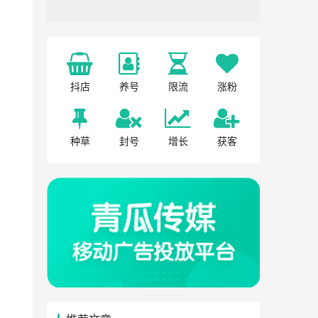
抖店
养号
限流
涨粉
种草
封号
增长
获客