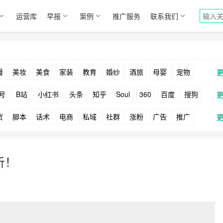
运营库
早报
案例
推广服务
联系我们
漫
美妆
美食
家装
教育
婚纱
酒旅
母婴
宠物
号
B站
小红书
头条
知乎
Soul
360
百度
搜狗
货
脚本
话术
电商
私域
社群
涨粉
广告
推广
Facebook
Tiktok
YouTube
Yahoo
Bing
户
游戏
海外
KOL
元宇宙
跨境
青瓜通
分析！