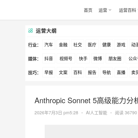
首页
运营
运营百科
运营大纲
汽车
金融
社交
医疗
健康
游戏
动
行业：
抖音
视频号
快手
微博
朋友圈
公众
媒体：
文娱
跨境
科技
广告
元宇宙
房地产
早报
文案
百科
报告
导航
直播
卖
技巧：
爱奇艺
美柚
美图
最右
神马
谷歌
方案
策划
案例
数据
拉新
活动
用
Anthropic Sonnet 5高级能力
2026年7月3日 pm5:28
•
AI人工智能
•
阅读 36790