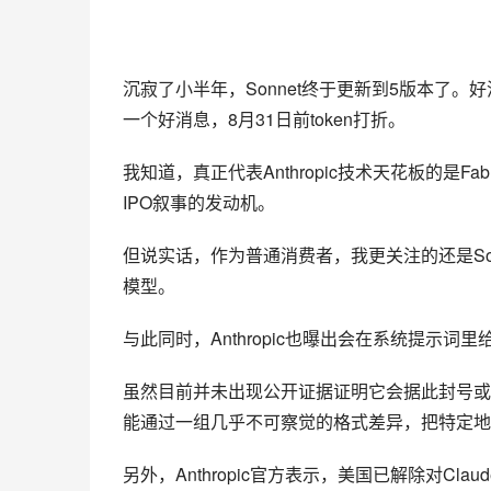
沉寂了小半年，
Sonnet
终于更新到5版本了。好消
一个好消息，8月31日前token打折。
我知道，真正代表
Anthropic
技术天花板的是Fabl
IPO叙事的发动机。
但说实话，作为普通消费者，我更关注的还是So
模型。
与此同时，Anthropic也曝出会在系统提示词
虽然目前并未出现公开证据证明它会据此封号或
能通过一组几乎不可察觉的格式差异，把特定地
另外，Anthropic官方表示，美国已解除对Claude