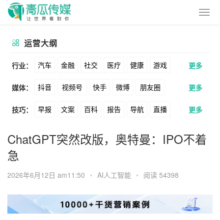
运营大纲
汽车
金融
社交
医疗
健康
游戏
行业：
更多
抖音
视频号
快手
微博
朋友圈
媒体：
更多
动漫
美妆
美食
家装
教育
婚纱
早报
文案
百科
报告
导航
直播
技巧：
更多
公众号
B站
小红书
头条
知乎
酒旅
母婴
宠物
文娱
跨境
科技
卖货
脚本
话术
电商
私域
社群
Soul
360
百度
搜狗
爱奇艺
美柚
ChatGPT突然改版，奥特曼：IPO不着
广告
元宇宙
房地产
急
涨粉
广告
推广
方案
策划
案例
美图
最右
神马
谷歌
Facebook
2026年6月12日 am11:50
•
AI人工智能
•
阅读 54398
数据
拉新
活动
用户
游戏
海外
Tiktok
YouTube
Yahoo
Bing
KOL
元宇宙
跨境
青瓜通