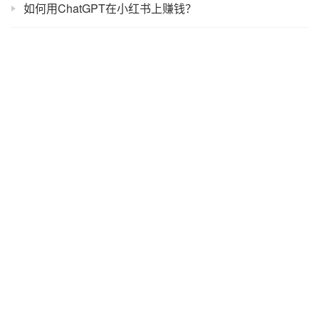
如何用ChatGPT在小红书上赚钱？
ChatGPT 更新了内置模型：gpt-5-oct-3
用好ChatGPT的5个底层逻辑
ChatGPT能让游戏产业起飞吗？
ChatGPT能做免费的小红书编导吗？
OpenAI的”Manus时刻”来了：ChatGPT Agent正式发布
ChatGPT广告定价出炉：千次展示费用60美元
聊聊ChatGPT的广告策略
ChatGPT 重磅功能宣布全量开放