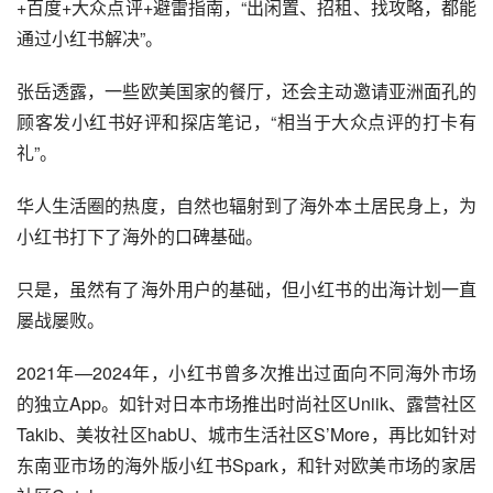
岳介绍，很多海外留学生和华人都会用小红书互通有无，相
较于国内，海外的生活类App并不齐全，一些App也更针对
海外用户，对于华人来说不算方便，而小红书，约等于社交
+百度+大众点评+避雷指南，“出闲置、招租、找攻略，都能
通过小红书解决”。
张岳透露，一些欧美国家的餐厅，还会主动邀请亚洲面孔的
顾客发小红书好评和探店笔记，“相当于大众点评的打卡有
礼”。
华人生活圈的热度，自然也辐射到了海外本土居民身上，为
小红书打下了海外的口碑基础。
只是，虽然有了海外用户的基础，但小红书的出海计划一直
屡战屡败。
2021年—2024年，小红书曾多次推出过面向不同海外市场