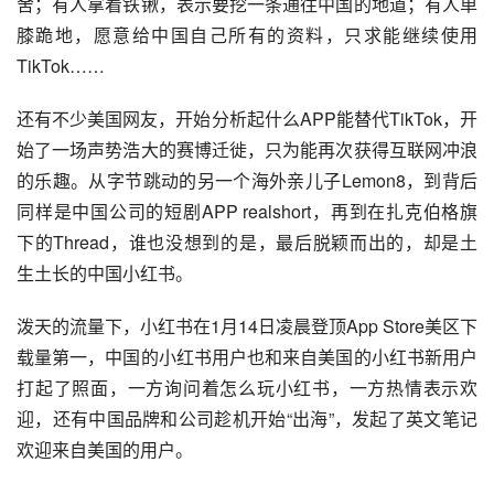
舍；有人拿着铁锹，表示要挖一条通往中国的地道；有人单
膝跪地，愿意给中国自己所有的资料，只求能继续使用
TikTok……
还有不少美国网友，开始分析起什么APP能替代TikTok，开
始了一场声势浩大的赛博迁徙，只为能再次获得互联网冲浪
的乐趣。从字节跳动的另一个海外亲儿子Lemon8，到背后
同样是中国公司的短剧APP realshort，再到在扎克伯格旗
下的Thread，谁也没想到的是，最后脱颖而出的，却是土
生土长的中国小红书。
泼天的流量下，小红书在1月14日凌晨登顶App Store美区下
载量第一，中国的小红书用户也和来自美国的小红书新用户
打起了照面，一方询问着怎么玩小红书，一方热情表示欢
迎，还有中国品牌和公司趁机开始“出海”，发起了英文笔记
欢迎来自美国的用户。