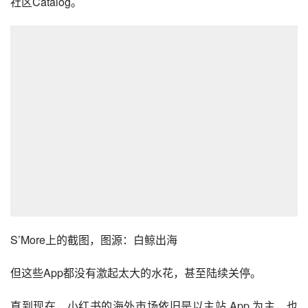
的独立App。如针对日本市场推出时尚社区Uniik、露营社区
Takib、美妆社区habU、城市生活社区S’More，再比如针对
东南亚市场的海外版小红书Spark，和针对欧美市场的家居
社区Catalog。
S’More上的截图，图源：白鲸出海