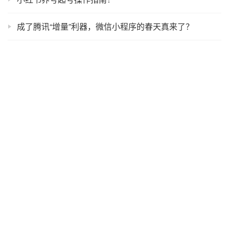
小红书笔记作用攻略
小红书搜索词投放：不只是ROI，更是品牌护城河
TikTok Shop即将上线店铺保证金政策
微信小程序增长5步走：100天实现2000万流水
小红书养号起号操作指南！
成了腾讯“增量”利器，微信小程序的春天真来了？
如何做小红书聚光投放预算？
小红书什么时候发笔记最好？