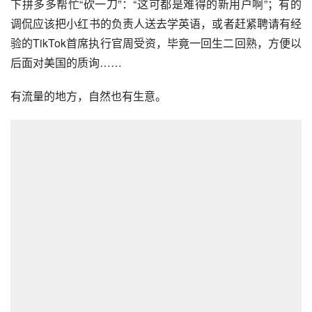
下拼多多帮忙“砍一刀”：“这可都是难得的新用户啊”；有的
调侃应该把小红书的负责人送去学英语，或者赶紧聘请有经
验的TikTok首席执行官周受资，毕竟一回生二回熟，方便以
后面对美国的质询……
有流量的地方，自然也有生意。
各个中国App纷纷蹭热度