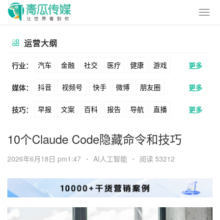
运营大纲
汽车
金融
社交
医疗
健康
游戏
行业：
更多
抖音
视频号
快手
微博
朋友圈
媒体：
更多
动漫
美妆
美食
家装
教育
婚纱
早报
文案
百科
报告
导航
直播
技巧：
更多
公众号
B站
小红书
头条
知乎
酒旅
母婴
宠物
文娱
跨境
科技
卖货
脚本
话术
电商
私域
社群
Soul
360
百度
搜狗
爱奇艺
美柚
10个Claude Code隐藏命令和技巧
广告
元宇宙
房地产
涨粉
广告
推广
方案
策划
案例
美图
最右
神马
谷歌
Facebook
2026年6月18日 pm1:47
•
AI人工智能
•
阅读 53212
数据
拉新
活动
用户
游戏
海外
Tiktok
YouTube
Yahoo
Bing
KOL
元宇宙
跨境
青瓜通