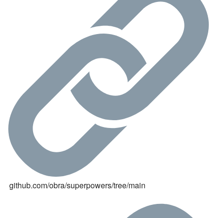
 github.com/obra/superpowers/tree/main