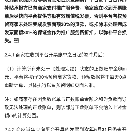
补贴承担方已向商家支付推广服务费，商家应在收到开票账
单后尽快向平台提供等额有效增值税发票，否则平台有权预
留商家未处理完成发票面额30%的货款，或扣除未处理完成
发票面额30%的保证金作为推广服务费折扣，以弥补平台损
失。

2.4.1 商家在收到平台开票账单之日起的
2个月
后：
（1）计算所有未处于【处理完结】状态的正数账单金额m
元，平台将按m*30%预留商家货款，预留数据将于每天0点
重新计算，具体执行以暂预留明细页面为准。
注：如商家存在因负数账单与正数账单金额之和为负数而导
致无法处理的正数账单，则该部分正数账单不会纳入上述金
额m的计算范围。
2.4.2 商家当年应向平台开具的发票到
次年5月31日
仍未开