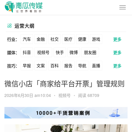
运营大纲
汽车
金融
社交
医疗
健康
游戏
行业：
更多
抖音
视频号
快手
微博
朋友圈
媒体：
更多
动漫
美妆
美食
家装
教育
婚纱
早报
文案
百科
报告
导航
直播
技巧：
更多
公众号
B站
小红书
头条
知乎
酒旅
母婴
宠物
文娱
跨境
科技
卖货
脚本
话术
电商
私域
社群
Soul
360
百度
搜狗
爱奇艺
美柚
微信小店「商家给平台开票」管理规则
广告
元宇宙
房地产
涨粉
广告
推广
方案
策划
案例
美图
最右
神马
谷歌
Facebook
2026年6月30日 am10:04
•
视频号
•
阅读 68709
数据
拉新
活动
用户
游戏
海外
Tiktok
YouTube
Yahoo
Bing
KOL
元宇宙
跨境
青瓜通