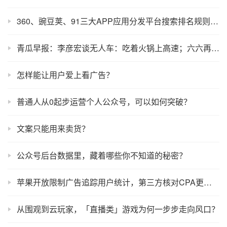
360、豌豆荚、91三大APP应用分发平台搜索排名规则分析
青瓜早报：李彦宏谈无人车：吃着火锅上高速；六六再发声，自称微信被禁言；中国联通2017年营收2748亿元…
怎样能让用户爱上看广告？
普通人从0起步运营个人公众号，可以如何突破？
文案只能用来卖货？
公众号后台数据里，藏着哪些你不知道的秘密？
苹果开放限制广告追踪用户统计，第三方核对CPA更加方便！
从围观到云玩家，「直播类」游戏为何一步步走向风口？