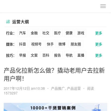
运营大纲
汽车
金融
社交
医疗
健康
游戏
行业：
更多
抖音
视频号
快手
微博
朋友圈
媒体：
更多
动漫
美妆
美食
家装
教育
婚纱
早报
文案
百科
报告
导航
直播
技巧：
更多
公众号
B站
小红书
头条
知乎
酒旅
母婴
宠物
文娱
跨境
科技
卖货
脚本
话术
电商
私域
社群
Soul
360
百度
搜狗
爱奇艺
美柚
产品化拉新怎么做？撬动老用户去拉新
广告
元宇宙
房地产
用户啊！
涨粉
广告
推广
方案
策划
案例
美图
最右
神马
谷歌
Facebook
2017年12月12日 am10:38
•
产品推广
,
产品运营
•
阅读
数据
拉新
活动
用户
游戏
海外
Tiktok
YouTube
Yahoo
Bing
1573297
KOL
元宇宙
跨境
青瓜通