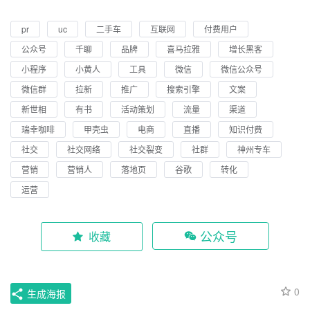
pr
uc
二手车
互联网
付费用户
公众号
千聊
品牌
喜马拉雅
增长黑客
小程序
小黄人
工具
微信
微信公众号
微信群
拉新
推广
搜索引擎
文案
新世相
有书
活动策划
流量
渠道
瑞幸咖啡
甲壳虫
电商
直播
知识付费
社交
社交网络
社交裂变
社群
神州专车
营销
营销人
落地页
谷歌
转化
运营
公众号
收藏
0
生成海报