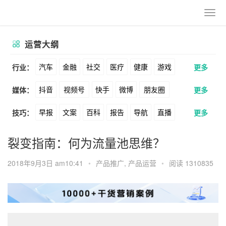
运营大纲
汽车
金融
社交
医疗
健康
游戏
行业：
更多
抖音
视频号
快手
微博
朋友圈
媒体：
更多
动漫
美妆
美食
家装
教育
婚纱
早报
文案
百科
报告
导航
直播
技巧：
更多
公众号
B站
小红书
头条
知乎
酒旅
母婴
宠物
文娱
跨境
科技
卖货
脚本
话术
电商
私域
社群
Soul
360
百度
搜狗
爱奇艺
美柚
裂变指南：何为流量池思维？
广告
元宇宙
房地产
涨粉
广告
推广
方案
策划
案例
美图
最右
神马
谷歌
Facebook
2018年9月3日 am10:41
•
产品推广
,
产品运营
•
阅读 1310835
数据
拉新
活动
用户
游戏
海外
Tiktok
YouTube
Yahoo
Bing
KOL
元宇宙
跨境
青瓜通