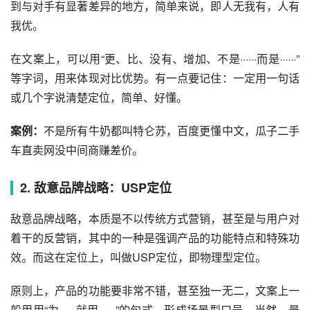
到与对手有显著差异的地方，简单来说，即人无我有，人有
我优。
在
文案
上，可以用“更、比、没有、增加、不是······而是······”
等字词，用来体现对比优势。有一点要记住：一定用一句话
或几个字说清楚定位，简单、好懂。
案例：
不是所有牛奶都叫特仑苏，百度更懂中文，瓜子
二手
车
直卖网没中间商赚差价。
2. 敌意品牌战略：USP定位
敌意品牌战略，本质是不以传统方式营销，甚至是与用户对
着干的反营销，其中的一种是强调产品的功能特点和特殊功
效。而这在定位上，叫做USP定位，即物理型定位。
原则上，产品的功能要非常不错，甚至独一无二，文案上一
般用用“为······就用······”的句式，形成场景型口号。当然，最