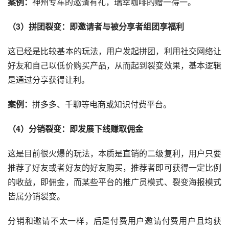
案例：
神州专车
的邀请有礼，
瑞幸咖啡
的赠一得一。
（3）拼团裂变：即邀请者与被分享者组团享福利
这已经是比较基本的玩法，用户发起拼团，利用
社交网络
让
好友和自己以低价购买产品，从而起到裂变效果，基本逻辑
是通过分享获得让利。
案例：
拼多多、
千聊
等
电商
或知识付费平台。
（4）分销裂变：即发展下线赚取佣金
这是目前很火爆的玩法，本质是直销的二级复利，用户只要
推荐了好友或者好友的好友购买，推荐者即可获得一定比例
的收益，即佣金，而某些平台的
推广
员模式、裂变海报模式
皆属分销裂变。
分销和邀请不太一样，后是
付费用户
邀请付费用户且均获