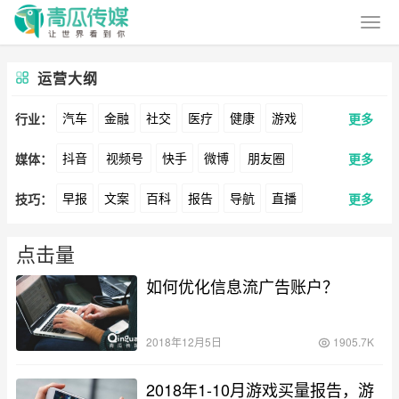
运营大纲
汽车
金融
社交
医疗
健康
游戏
行业：
更多
抖音
视频号
快手
微博
朋友圈
媒体：
更多
动漫
美妆
美食
家装
教育
婚纱
早报
文案
百科
报告
导航
直播
技巧：
更多
公众号
B站
小红书
头条
知乎
Soul
酒旅
母婴
宠物
文娱
跨境
科技
卖货
脚本
话术
电商
私域
社群
360
百度
搜狗
爱奇艺
美柚
美图
广告
元宇宙
房地产
点击量
涨粉
广告
如何优化信息流广告账户？
推广
方案
策划
案例
最右
神马
谷歌
Facebook
Tiktok
数据
拉新
活动
用户
游戏
海外
YouTube
Yahoo
Bing
2018年12月5日
1905.7K
KOL
元宇宙
跨境
青瓜通
2018年1-10月游戏买量报告，游