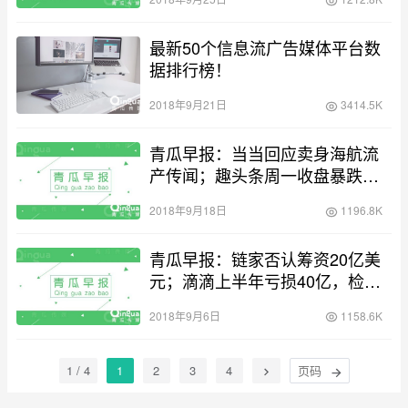
最新50个信息流广告媒体平台数
据排行榜！
2018年9月21日
3414.5K
青瓜早报：当当回应卖身海航流
产传闻；趣头条周一收盘暴跌
41%
2018年9月18日
1196.8K
青瓜早报：链家否认筹资20亿美
元；滴滴上半年亏损40亿，检查
组入驻
2018年9月6日
1158.6K
1 / 4
1
2
3
4