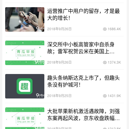
运营推广中用户的留存，才是最
大的增长！
2018年9月26日
1686.4K
深交所中小板高管家中自杀身
故；雷军祝贺云米在美国上
市……
2018年9月26日
1374.3K
趣头条纳斯达克上市了，但趣头
条没有护城河！
2018年9月25日
1431.9K
大批苹果新机激活遇故障，刘强
东案再起风波，京东收盘跌幅达
7.47%……
2018年9月25日
1212.8K