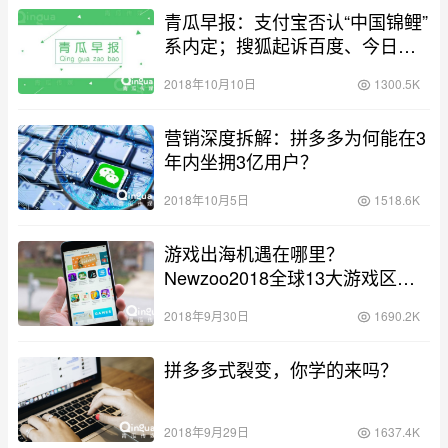
青瓜早报：支付宝否认“中国锦鲤”
系内定；搜狐起诉百度、今日头
条 因网络剧遭侵权盗版……
2018年10月10日
1300.5K
营销深度拆解：拼多多为何能在3
年内坐拥3亿用户？
2018年10月5日
1518.6K
游戏出海机遇在哪里？
Newzoo2018全球13大游戏区域
市场报告出炉
2018年9月30日
1690.2K
拼多多式裂变，你学的来吗？
2018年9月29日
1637.4K