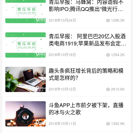
青瓜早报：马蜂窝：内容造假不
影响IPO;腾讯QQ推出“微光行动”
计划…
2018年10月24日
1296.3K
青瓜早报： 阿里巴巴20亿入股酒
类电商1919;苹果新品发布会定档
10月30日…
2018年10月19日
1294.2K
趣头条疯狂增长背后的策略和模
式是怎样的？
2018年10月12日
2610.6K
斗鱼APP上市前夕被下架，直播
的冰与火之歌
2018年10月11日
1392.9K