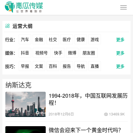
运营大纲
汽车
金融
社交
医疗
健康
游戏
行业：
更多
抖音
视频号
快手
微博
朋友圈
媒体：
更多
动漫
美妆
美食
家装
教育
婚纱
早报
文案
百科
报告
导航
直播
技巧：
更多
公众号
B站
小红书
头条
知乎
Soul
酒旅
母婴
宠物
文娱
跨境
科技
卖货
脚本
话术
电商
私域
社群
360
百度
搜狗
爱奇艺
美柚
美图
广告
元宇宙
房地产
纳斯达克
涨粉
广告
1994-2018年，中国互联网发展历
推广
方案
策划
案例
最右
神马
谷歌
Facebook
Tiktok
程！
数据
拉新
活动
用户
游戏
海外
YouTube
Yahoo
Bing
2018年12月6日
13469.9K
KOL
元宇宙
跨境
青瓜通
微信会迎来下一个黄金时代吗？