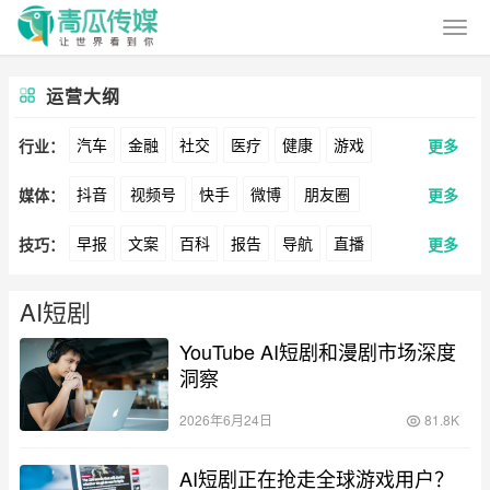
运营大纲
汽车
金融
社交
医疗
健康
游戏
行业：
更多
抖音
视频号
快手
微博
朋友圈
媒体：
更多
动漫
美妆
美食
家装
教育
婚纱
早报
文案
百科
报告
导航
直播
技巧：
更多
公众号
B站
小红书
头条
知乎
Soul
酒旅
母婴
宠物
文娱
跨境
科技
卖货
脚本
话术
电商
私域
社群
360
百度
搜狗
爱奇艺
美柚
美图
广告
元宇宙
房地产
AI短剧
涨粉
广告
YouTube AI短剧和漫剧市场深度
推广
方案
策划
案例
最右
神马
谷歌
Facebook
Tiktok
洞察
数据
拉新
活动
用户
游戏
海外
YouTube
Yahoo
Bing
2026年6月24日
81.8K
KOL
元宇宙
跨境
青瓜通
AI短剧正在抢走全球游戏用户？