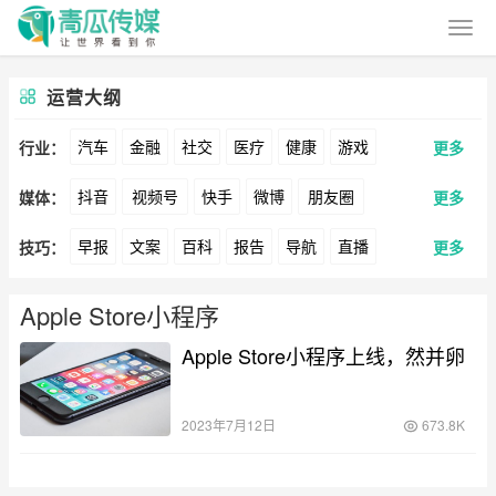
运营大纲
汽车
金融
社交
医疗
健康
游戏
行业：
更多
抖音
视频号
快手
微博
朋友圈
媒体：
更多
动漫
美妆
美食
家装
教育
婚纱
早报
文案
百科
报告
导航
直播
技巧：
更多
公众号
B站
小红书
头条
知乎
Soul
酒旅
母婴
宠物
文娱
跨境
科技
卖货
脚本
话术
电商
私域
社群
360
百度
搜狗
爱奇艺
美柚
美图
广告
元宇宙
房地产
Apple Store小程序
涨粉
广告
Apple Store小程序上线，然并卵
推广
方案
策划
案例
最右
神马
谷歌
Facebook
Tiktok
数据
拉新
活动
用户
游戏
海外
YouTube
Yahoo
Bing
2023年7月12日
673.8K
KOL
元宇宙
跨境
青瓜通