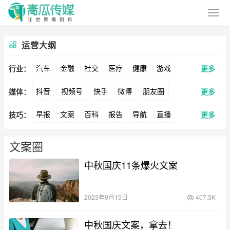
运营大纲
汽车
金融
社交
医疗
健康
游戏
行业：
更多
抖音
视频号
快手
微博
朋友圈
媒体：
更多
动漫
美妆
美食
家装
教育
婚纱
早报
文案
百科
报告
导航
直播
技巧：
更多
公众号
B站
小红书
头条
知乎
Soul
酒旅
母婴
宠物
文娱
跨境
科技
卖货
脚本
话术
电商
私域
社群
360
百度
搜狗
爱奇艺
美柚
美图
广告
元宇宙
房地产
文案圈
涨粉
广告
中秋国庆11条爆火文案
推广
方案
策划
案例
最右
神马
谷歌
Facebook
Tiktok
数据
拉新
活动
用户
游戏
海外
YouTube
Yahoo
Bing
2023年9月15日
407.3K
KOL
元宇宙
跨境
青瓜通
中秋国庆文案，拿去！