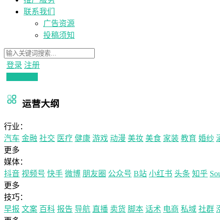
联系我们
广告资源
投稿须知
登录
注册
原创投稿
运营大纲
行业：
汽车
金融
社交
医疗
健康
游戏
动漫
美妆
美食
家装
教育
婚纱
更多
媒体：
抖音
视频号
快手
微博
朋友圈
公众号
B站
小红书
头条
知乎
So
更多
技巧：
早报
文案
百科
报告
导航
直播
卖货
脚本
话术
电商
私域
社群