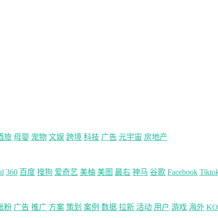
酒旅
母婴
宠物
文娱
跨境
科技
广告
元宇宙
房地产
ul
360
百度
搜狗
爱奇艺
美柚
美图
最右
神马
谷歌
Facebook
Tikto
涨粉
广告
推广
方案
策划
案例
数据
拉新
活动
用户
游戏
海外
KO