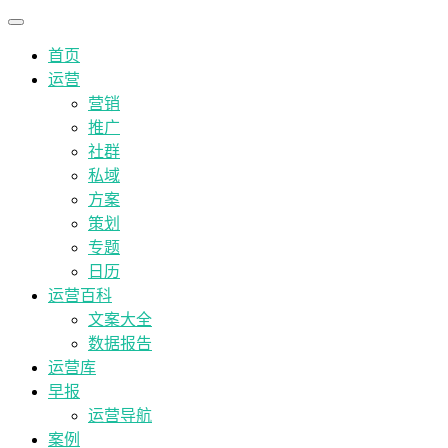
首页
运营
营销
推广
社群
私域
方案
策划
专题
日历
运营百科
文案大全
数据报告
运营库
早报
运营导航
案例