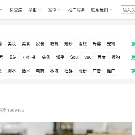
运营库
早报
案例
推广服务
联系我们
漫
美妆
美食
家装
教育
婚纱
酒旅
母婴
宠物
号
B站
小红书
头条
知乎
Soul
360
百度
搜狗
货
脚本
话术
电商
私域
社群
涨粉
广告
推广
Facebook
Tiktok
YouTube
Yahoo
Bing
户
游戏
海外
KOL
元宇宙
跨境
青瓜通
阅读 1609405