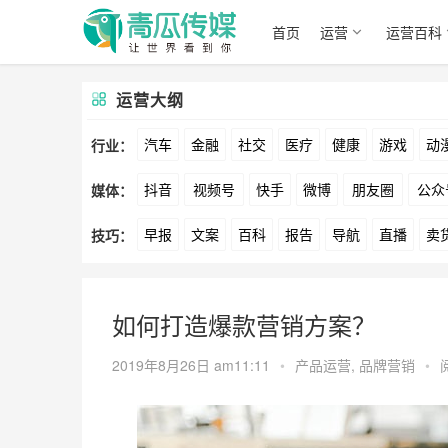
首页
运营
运营百科
运营大纲
汽车
金融
社交
医疗
健康
游戏
动
行业：
抖音
视频号
快手
微博
朋友圈
公众
媒体：
文娱
跨境
科技
广告
元宇宙
房地产
早报
文案
百科
报告
导航
直播
卖
技巧：
爱奇艺
美柚
美图
最右
神马
谷歌
方案
策划
案例
数据
拉新
活动
用
如何打造爆款营销方案？
2019年8月26日 am11:11
•
产品运营
,
品牌营销
•