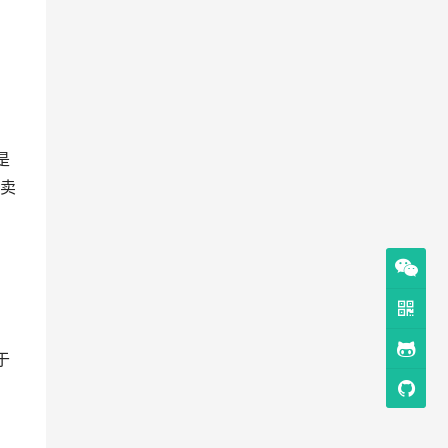
是
卖
于