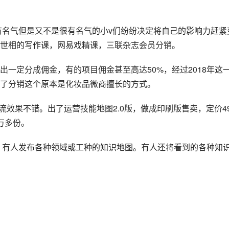
小有名气但是又不是很有名气的小v们纷纷决定将自己的影响力赶紧
世相的写作课，网易戏精课，三联杂志会员分销。
一定分成佣金，有的项目佣金甚至高达50%，经过2018年这
了分销这个原本是化妆品微商擅长的方式。
引流效果不错。出了运营技能地图2.0版，做成印刷版售卖，定价4
万多份。
，有人发布各种领域或工种的知识地图。有人还将看到的各种知