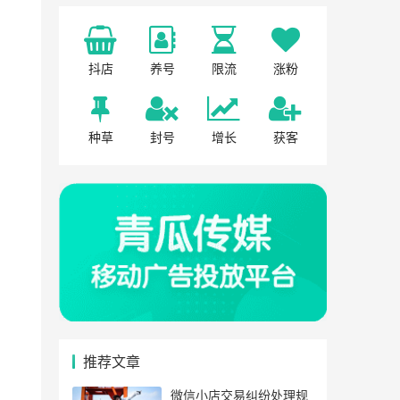
抖店
养号
限流
涨粉
种草
封号
增长
获客
推荐文章
微信小店交易纠纷处理规