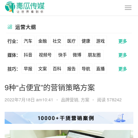
运营大纲
汽车
金融
社交
医疗
健康
游戏
行业：
更多
抖音
视频号
快手
微博
朋友圈
媒体：
更多
动漫
美妆
美食
家装
教育
婚纱
早报
文案
百科
报告
导航
直播
技巧：
更多
公众号
B站
小红书
头条
知乎
酒旅
母婴
宠物
文娱
跨境
科技
卖货
脚本
话术
电商
私域
社群
Soul
360
百度
搜狗
爱奇艺
美柚
9种“占便宜”的营销策略方案
广告
元宇宙
房地产
涨粉
广告
推广
方案
策划
案例
美图
最右
神马
谷歌
Facebook
2022年7月18日 am10:41
•
品牌营销
,
方案
•
阅读 578242
数据
拉新
活动
用户
游戏
海外
Tiktok
YouTube
Yahoo
Bing
KOL
元宇宙
跨境
青瓜通