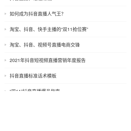
如何成为抖音直播人气王？
淘宝、抖音、快手主播的“双11抢位赛”
淘宝、抖音、视频号直播电商交锋
2021年抖音短视频直播营销年度报告
抖音直播标准话术模板
“双11”抖音直播爆品指南
联系我们
Copyright © 2014-2022
青瓜传媒
OPP
2
.com
版权所有
免责声明
网站地图
文案
广告文案
词组
闽ICP备14005448号-1
闽B2-20210587