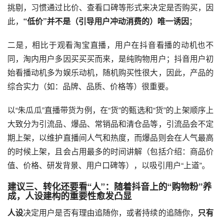
挑剔，习惯通过比价、查看口碑等形式来决定是否购买，因
此，
“低价”并不是（引导用户冲动消费的）唯一诱因
；
二是，相比于观看淘宝直播，用户在抖音看播的动机也不
同，淘内用户多因买买买而来，是纯购物用户；抖音用户初
始看播动机多为娱乐动机，随机购买性很大，因此，产品的
综合实力（如：品牌、品质、价格等）很重要。
以“朱瓜瓜”直播带货为例，在“货”的甄选和“货”的上架顺序上
大致分为引流品、爆品、常销品和清仓品等，引流品会不定
期上架，以维护直播间人气和热度，而爆品则会在人气最高
的时候上架，且会占用最多的时间讲解（包括介绍：商品价
值、价格、研发背景、用户口碑等），以吸引用户“上道”。
建议三、转化还要看“人”：随着抖音上的“购物粉”养
成，人设建构的重要性愈发凸显
人设
决定用户是否有理由追随你，或者持续的追随你，
只有