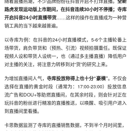
随着直播热潮，不少品牌纷纷在抖音开启不打烊直播。
全新
路虎发现运动版上市期间，在抖音连续30小时不停播；寺库
开启抖音24小时直播带货
……这样的操作在直播成为一种营
销工具的当下越来越普遍。
以寺库为例：在抖音的24小时直播模式，5-6个主播轮番上
场带货，肩负带货和（预热、引流）视频拍摄重任。既保证
视频人设和带货人设统一，也（通过多主播直播）降低用户
对主播的关注，将注意力转移到对“货”的研究上来。
为增加直播间人气，
寺库投放称得上也十分“豪横”
。不仅会
选择在直播的黄金时段（通常为：17:00-23:00）投放信息
流广告和DOU+等助燃直播间，在其余时段，则会针对正在
玩抖音的粉丝进行精准的直播推送，以唤醒、吸引用户进入
到直播间里看播。
卡思数据监测了寺库的直播销售数据，不到半个月时间里，