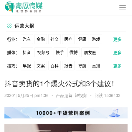
运营大纲
汽车
金融
社交
医疗
健康
游戏
行业：
更多
抖音
视频号
快手
微博
朋友圈
媒体：
更多
动漫
美妆
美食
家装
教育
婚纱
早报
文案
百科
报告
导航
直播
技巧：
更多
公众号
B站
小红书
头条
知乎
酒旅
母婴
宠物
文娱
跨境
科技
卖货
脚本
话术
电商
私域
社群
Soul
360
百度
搜狗
爱奇艺
美柚
抖音卖货的1个爆火公式和3个建议！
广告
元宇宙
房地产
涨粉
广告
推广
方案
策划
案例
美图
最右
神马
谷歌
Facebook
2020年5月25日 pm4:36
•
产品运营
,
短视频
•
阅读 1506433
数据
拉新
活动
用户
游戏
海外
Tiktok
YouTube
Yahoo
Bing
KOL
元宇宙
跨境
青瓜通