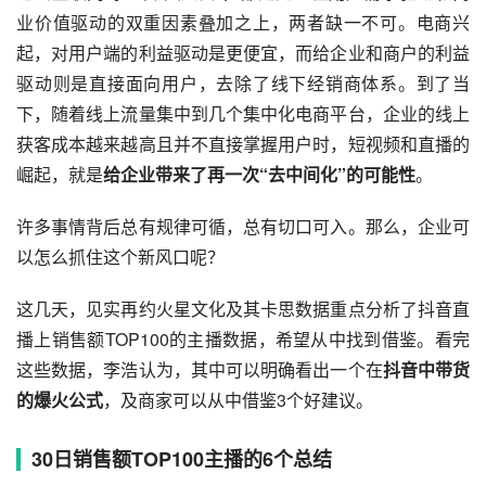
业价值驱动的双重因素叠加之上，两者缺一不可。电商兴
起，对用户端的利益驱动是更便宜，而给企业和商户的利益
驱动则是直接面向用户，去除了线下经销商体系。到了当
下，随着线上流量集中到几个集中化电商平台，企业的线上
获客成本越来越高且并不直接掌握用户时，短视频和直播的
崛起，就是
给企业带来了再一次“去中间化”的可能性
。
许多事情背后总有规律可循，总有切口可入。那么，企业可
以怎么抓住这个新风口呢？
这几天，见实再约火星文化及其卡思数据重点分析了
抖音直
播
上销售额TOP100的主播数据，希望从中找到借鉴。看完
这些数据，李浩认为，其中可以明确看出一个在
抖音中带货
的爆火公式
，及商家可以从中借鉴3个好建议。
30日销售额TOP100主播的6个总结