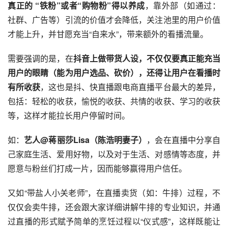
真正的 “铁粉”或者“购物粉”得以养成
，靠外部（如通过：
社群、广告等）引流的价值才会降低，关注池里的用户价值
才能上升，并甘愿充当“自来水”，带来额外的看播流量。
需要强调的是，在
抖音上做带货人设，不仅仅要真正能充当
用户的眼睛（能为用户选品、砍价），还得让用户在看播时
有所收获
，这也是抖、快直播跟电商直播平台最大的差异，
包括：轻松的收获，愉悦的收获、共情的收获、学习的收获
等，这样才能拉长用户停留时间。
如：
艺人@蒋丽莎Lisa（陈浩明妻子）
，会在直播中分享自
己家庭生活、爱用好物，以及对于生活、对感情等态度，并
愿意与粉丝们打成一片，因而能够赢得用户信任。
又如“带盐人小关老师”，在直播卖货（如：牛排）过程，不
仅仅会卖牛排，还会跟大家详细讲解牛排的专业知识，并通
过直播的形式赋予简单的烹饪过程以“仪式感”，这样既能让