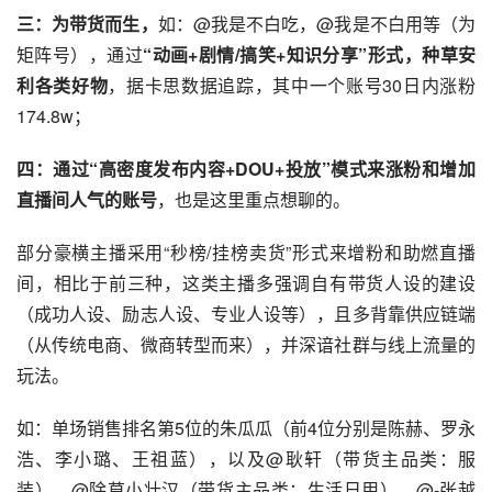
三：为带货而生，
如：@我是不白吃，@我是不白用等（为
矩阵号），通过
“动画+剧情/搞笑+知识分享”形式，种草安
利各类好物
，据卡思数据追踪，其中一个账号30日内涨粉
174.8w；
四：通过“高密度发布内容+DOU+投放”模式来涨粉和增加
直播间人气的账号
，也是这里重点想聊的。
部分豪横主播采用“秒榜/挂榜卖货”形式来增粉和助燃直播
间，相比于前三种，这类主播多强调自有带货人设的建设
（成功人设、励志人设、专业人设等），且多背靠供应链端
（从传统电商、微商转型而来），并深谙社群与线上流量的
玩法。
如：单场销售排名第5位的朱瓜瓜（前4位分别是陈赫、罗永
浩、李小璐、王祖蓝），以及@耿轩（带货主品类：服
装）、@除草小壮汉（带货主品类：生活日用）、@-张越