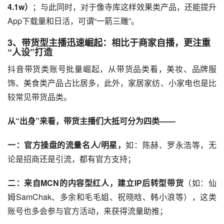
4.1w）
；与此同时，对于像寺库这样效果类产品，还能提升
App下载量和日活，可谓“一箭三雕”。
3、带货型主播迅速崛起：相比于商家自播，更注重
“人设”打造
抖音带货类账号批量崛起，从带货品类看，美妆、品牌服
饰、美食类产品占比居多，此外，家居家纺、小家电也是比
较常见带货品类。
从“出身”来看，带货主播们大抵可分为四类——
一：官方操盘的流量名人/明星，
如：陈赫、罗永浩等，无
论是招商还是引流，都有官方支持；
二：来自MCN的内容型红人，建立IP后转型带货
（如：仙
姆SamChak、多余和毛毛姐、祝晓晗、韩小浪等），这类
账号也多会参与官方活动，来获得流量助推；