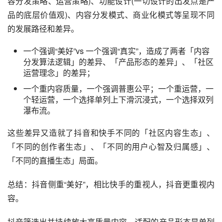
抖快两个产品的核心差异，最主要是因为两者【底层价值
观】和【产品定位】的不同。
宿华曾谈到他认为快手最重要的是记录，通过普通人的视
角，去记录生活中的方方面面；其次就是普惠，普惠就是让
所有人都有同样能力留下自己的记录。不会因为他高矮胖
瘦、穷富美丑来做判断，希望能给用户平等的对待。
由于价值观、产品定位的不同，决定了在产品顶层设计：
产品的价值(服务于用户什么需求)，和价值观(产品设计、内
容分发策略、运营策略)、功能设计(一切设计的出发点是产
品的底层价值观)、内容分发模式、商业化模式等呈现不同
的发展路径和差异。
一个强调“美好”vs 一个强调“真实”，造成了两者「内容
分发算法逻辑」的差异、「产品形态的差异」、「社区
运营理念」的差异；