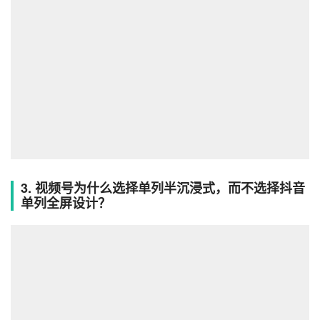
2）增加用户和创作者之间的互动连接
如果你仔细观察视频号和抖音、快手，最直观的感受就是除
了视频内容，突出视频的标题、地理位置、视频的标签等信
息，视频的信息更丰富。
而且有的视频，视频的标题和相关信息占了屏幕1/3，这样
设计的目的尝试帮助用户和创作者建立关系，形成连接。