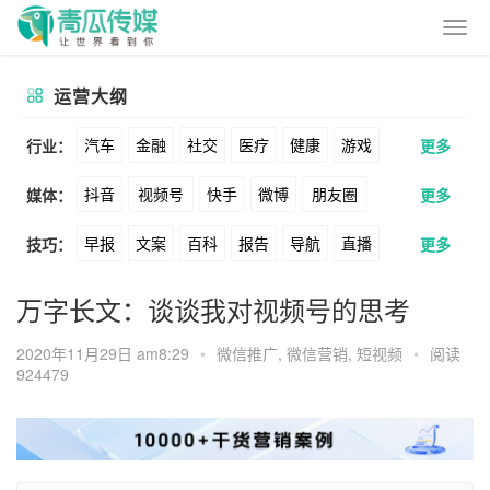
运营大纲
汽车
金融
社交
医疗
健康
游戏
行业：
更多
抖音
视频号
快手
微博
朋友圈
媒体：
更多
动漫
美妆
美食
家装
教育
婚纱
早报
文案
百科
报告
导航
直播
技巧：
更多
公众号
B站
小红书
头条
知乎
酒旅
母婴
宠物
文娱
跨境
科技
卖货
脚本
话术
电商
私域
社群
Soul
360
百度
搜狗
爱奇艺
美柚
万字长文：谈谈我对视频号的思考
广告
元宇宙
房地产
涨粉
广告
推广
方案
策划
案例
美图
最右
神马
谷歌
Facebook
2020年11月29日 am8:29
•
微信推广
,
微信营销
,
短视频
•
阅读
924479
数据
拉新
活动
用户
游戏
海外
Tiktok
YouTube
Yahoo
Bing
KOL
元宇宙
跨境
青瓜通