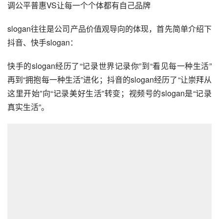
第一阶段：解决消费问题，提升用户消费意愿；
第二阶段：在解决用户消费意愿基础上，提高普通用户
生产意愿，形成生产、消费正循环。
四、视频号和抖音、快手的区别，以及视频号
为何偏偏选择6:7尺寸？
1. 产品定位&价值观差异
记录生活VS记录美好生活VS记录真实生活；优质内容VS强
调公平普惠VS让每一个个体都有自己品牌
slogan往往是公司产品价值观导向的体现，首先简单介绍下
抖音、快手slogan：
快手的slogan经历了“记录世界记录你”到“看见每一种生活”