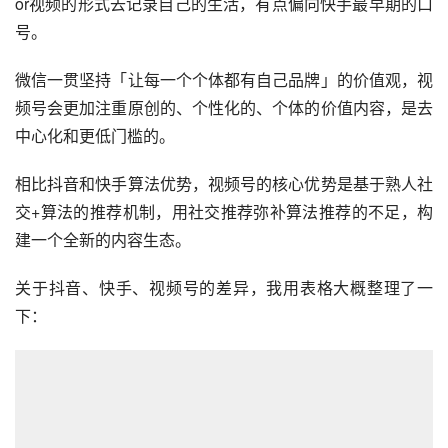
好。抖音更侧重内容与人的连接， 社交属性相对弱，属性
偏向流量公域可控的平台。
快手强调真实和普惠，去中心化，内容分发目的让每个人都
能被看到，降低了用户的创作心理门槛，对生产者更友好；
适配的产品形态是双列选择式，半主动获取，容错率高，且
引入“基尼系数”概念对流量分配进行调控，适合长尾内容。
快手更重视人与人之间的连接，社交属性更强。但平台可控
的公域流量不多，更适合做私域流量沉淀。那回看视频号的
slogan是“记录真实生活”，更倾向于「生活沉淀」，用图片
or视频的形式去记录自己的生活，有点偏向快手最早期的口
号。
微信一贯坚持「让每一个个体都有自己品牌」的价值观，视
频号会更加注重原创的、个性化的、个体的价值内容，是去
中心化和更低门槛的。