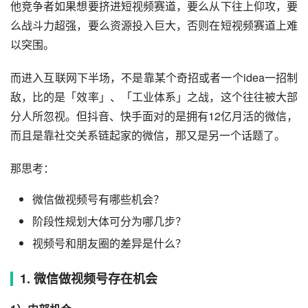
低门槛创作工具、快速的机器审核效率、精准的推荐算法，
背后是一整套工业化生产体系，使得抖快在供给端、运营
端、用户端已经建立强大的规模优势、算法优势。
短期内，国内很难出现与抖快抗衡的第三款短视频应用。其
他竞争者如果想要挤进短视频赛道，要么从下往上仰攻，要
么战斗力超强，要么资源投入巨大，否则在短视频赛道上难
以突围。
而进入互联网下半场，不是靠某个奇招或者一个idea一招制
敌，比的是「效率」、「工业体系」之战，这个往往被大部
分人所忽视。但抖音、快手面对的是拥有12亿月活的微信，
而且是靠社交关系链起家的微信，那又是另一个话题了。
那思考：
微信做视频号有哪些机会？