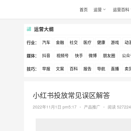
首页
运营
运营百科
运营大纲
汽车
金融
社交
医疗
健康
游戏
动
行业：
抖音
视频号
快手
微博
朋友圈
公众
媒体：
文娱
跨境
科技
广告
元宇宙
房地产
早报
文案
百科
报告
导航
直播
卖
技巧：
爱奇艺
美柚
美图
最右
神马
谷歌
方案
策划
案例
数据
拉新
活动
用
小红书投放常见误区解答
2022年11月1日 pm5:17
•
产品推广
•
阅读 527224