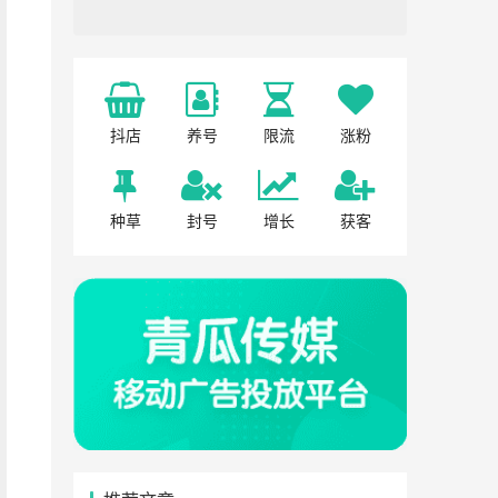
抖店
养号
限流
涨粉
种草
封号
增长
获客