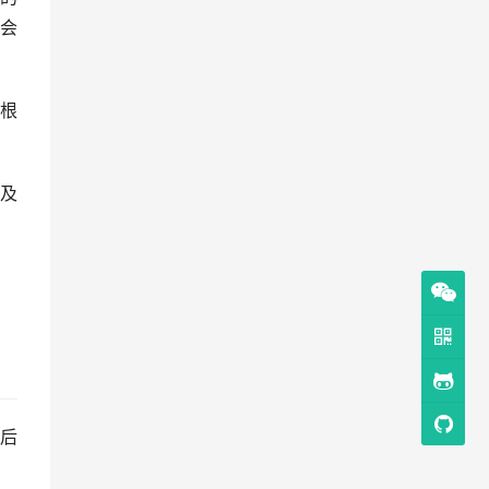
会
根
及
后