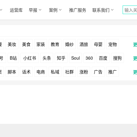
运营库
早报
案例
推广服务
联系我们
漫
美妆
美食
家装
教育
婚纱
酒旅
母婴
宠物
号
B站
小红书
头条
知乎
Soul
360
百度
搜狗
货
脚本
话术
电商
私域
社群
涨粉
广告
推广
Facebook
Tiktok
YouTube
Yahoo
Bing
户
游戏
海外
KOL
元宇宙
跨境
青瓜通