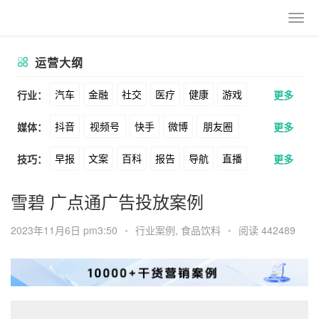
运营大纲
汽车
金融
社交
医疗
健康
游戏
行业：
更多
抖音
视频号
快手
微博
朋友圈
媒体：
更多
动漫
美妆
美食
家装
教育
婚纱
早报
文案
百科
报告
导航
直播
技巧：
更多
公众号
B站
小红书
头条
知乎
酒旅
母婴
宠物
文娱
跨境
科技
卖货
脚本
话术
电商
私域
社群
Soul
360
百度
搜狗
爱奇艺
美柚
雪碧 广点通广告投放案例
广告
元宇宙
房地产
涨粉
广告
推广
方案
策划
案例
美图
最右
神马
谷歌
Facebook
2023年11月6日 pm3:50
•
行业案例
,
食品饮料
•
阅读 442489
数据
拉新
活动
用户
游戏
海外
Tiktok
YouTube
Yahoo
Bing
KOL
元宇宙
跨境
青瓜通