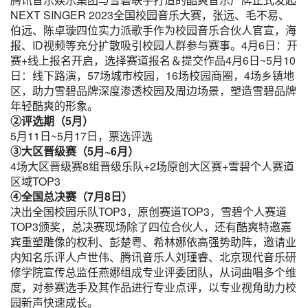
NEXT SINGER 2023全国校园音乐大赛，张远、毛不易、
伯远、陈卓璇四位实力派歌手作为校园音乐合伙人官宣，海
报、ID视频等充分扩散吸引校园人群参与赛事。4月6日：开
赛+线上报名开启，选择赛道报名＆提交作品4月6日~5月10
日：线下路演，57场城市校园，16场校园商圈，4场乡镇地
区，助力雪碧品牌深度渗透校园及周边场景，塑造雪碧品牌
年轻酷爽的形象。
②评选期（5月）
5月11日~5月17日，票选评选
③大区晋级赛（5月~6月）
4场大区晋级赛8组晋级乐队+2场原创大区赛+雪碧个人赛道
区域TOP3
④全国总决赛（7月8日）
决出全国校园乐队TOP3，原创赛道TOP3，雪碧个人赛道
TOP3颁奖，总决赛现场除了四位合伙人，还有酷爽特邀嘉
宾重塑雕像的权利、彭楚粤、希林娜依高强势助阵，邀请业
内知名乐评人卢世伟、腾讯音乐人刘瑾睿、北京现代音乐研
修学院宣传总监任燕娜组成专业评委团队，从词曲唱多个维
度，对参赛选手及其作品进行专业点评，以专业视角助力校
园新声快速成长。