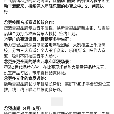
世代情绪释放的现场渴望，
让品牌“酷爽”的价值内核不断生
动丰满起来，持续深入年轻乐迷的心智之中。
2、创意执
行：
①更校园音乐赛道长效合作：
塑造雪碧品牌专业音乐属性，焕新雪碧品牌新主张，与雪碧
品牌合力打造校园音乐人扶持+签约计划。
②更广的赛道设置，囊括更多学生群：
助力雪碧品牌深度渗透各地年轻圈层，大赛覆盖上千所高
校。分为三大赛道：个人歌手赛道、乐团赛道、唱作人赛
道，吸引不同校园音乐人参与。
③更多更全面的酷爽元素和沉浸场景：
塑造Z世代品牌心智，在比赛现场铺陈大量雪碧品牌元素，
设置产品专区，带来夏日酷爽体验。
④更多元化的宣发通路：
撬动雪碧品牌长期年轻增长势能，霸屏TME多平台资源位宣
推，线上线下联动共振更多乐迷。
①预热期（4月~5月）
腾讯音乐娱乐集团与雪碧联手打造的酷爽音乐厂牌正式发起