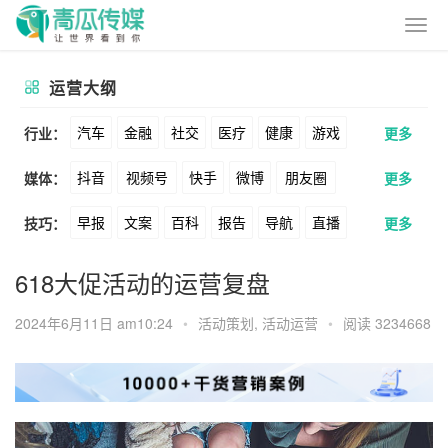
运营大纲
汽车
金融
社交
医疗
健康
游戏
行业：
更多
抖音
视频号
快手
微博
朋友圈
媒体：
更多
动漫
美妆
美食
家装
教育
婚纱
早报
文案
百科
报告
导航
直播
技巧：
更多
公众号
B站
小红书
头条
知乎
酒旅
母婴
宠物
文娱
跨境
科技
卖货
脚本
话术
电商
私域
社群
Soul
360
百度
搜狗
爱奇艺
美柚
618大促活动的运营复盘
广告
元宇宙
房地产
涨粉
广告
推广
方案
策划
案例
美图
最右
神马
谷歌
Facebook
2024年6月11日 am10:24
•
活动策划
,
活动运营
•
阅读 3234668
数据
拉新
活动
用户
游戏
海外
Tiktok
YouTube
Yahoo
Bing
KOL
元宇宙
跨境
青瓜通