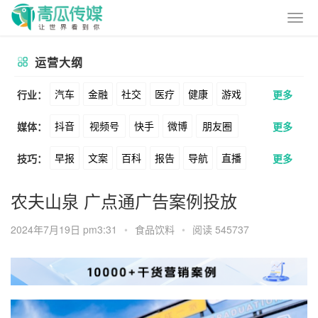
运营大纲
汽车
金融
社交
医疗
健康
游戏
行业：
更多
抖音
视频号
快手
微博
朋友圈
媒体：
更多
动漫
美妆
美食
家装
教育
婚纱
早报
文案
百科
报告
导航
直播
技巧：
更多
公众号
B站
小红书
头条
知乎
酒旅
母婴
宠物
文娱
跨境
科技
卖货
脚本
话术
电商
私域
社群
Soul
360
百度
搜狗
爱奇艺
美柚
农夫山泉 广点通广告案例投放
广告
元宇宙
房地产
涨粉
广告
推广
方案
策划
案例
美图
最右
神马
谷歌
Facebook
2024年7月19日 pm3:31
•
食品饮料
•
阅读 545737
数据
拉新
活动
用户
游戏
海外
Tiktok
YouTube
Yahoo
Bing
KOL
元宇宙
跨境
青瓜通