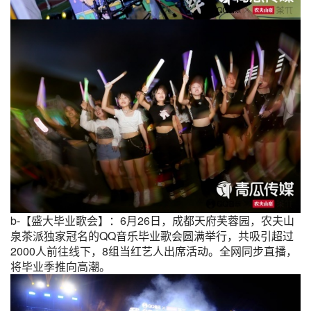
b-【盛大毕业歌会】：6月26日，成都天府芙蓉园，农夫山
泉茶派独家冠名的QQ音乐毕业歌会圆满举行，共吸引超过
2000人前往线下，8组当红艺人出席活动。全网同步直播，
将毕业季推向高潮。