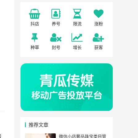
抖店
养号
限流
涨粉
种草
封号
增长
获客
推荐文章
者
微信小店奢品珠宝类目管