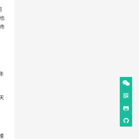
同
)也
市
）
年
天
模