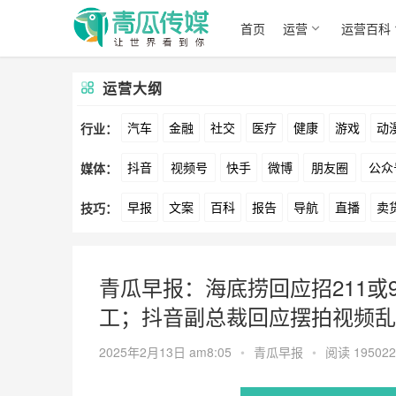
首页
运营
运营百科
运营大纲
汽车
金融
社交
医疗
健康
游戏
动
行业：
抖音
视频号
快手
微博
朋友圈
公众
媒体：
文娱
跨境
科技
广告
元宇宙
房地产
早报
文案
百科
报告
导航
直播
卖
技巧：
爱奇艺
美柚
美图
最右
神马
谷歌
方案
策划
案例
数据
拉新
活动
用
青瓜早报：海底捞回应招211或9
工；抖音副总裁回应摆拍视频乱
2025年2月13日 am8:05
•
青瓜早报
•
阅读 195022