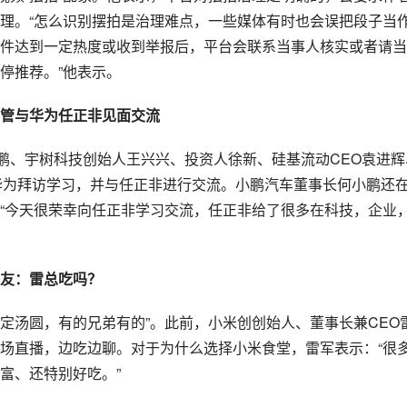
理。“怎么识别摆拍是治理难点，一些媒体有时也会误把段子当
件达到一定热度或收到举报后，平台会联系当事人核实或者请当
停推荐。”他表示。
管与华为任正非见面交流
小鹏、宇树科技创始人王兴兴、投资人徐新、硅基流动CEO袁进辉
华为拜访学习，并与任正非进行交流。小鹏汽车董事长何小鹏还
“今天很荣幸向任正非学习交流，任正非给了很多在科技，企业
网友：雷总吃吗？
限定汤圆，有的兄弟有的”。此前，小米创创始人、董事长兼CEO
场直播，边吃边聊。对于为什么选择小米食堂，雷军表示：“很
富、还特别好吃。”