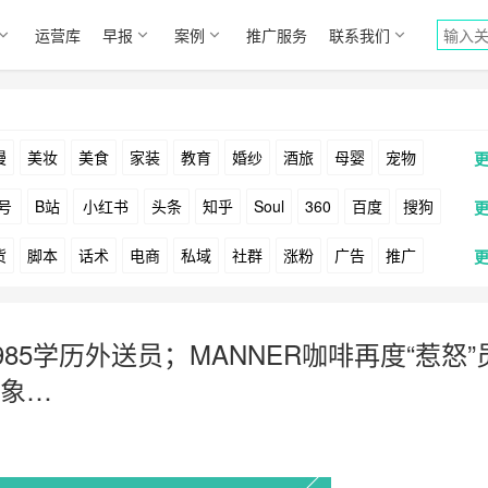
运营库
早报
案例
推广服务
联系我们
漫
美妆
美食
家装
教育
婚纱
酒旅
母婴
宠物
号
B站
小红书
头条
知乎
Soul
360
百度
搜狗
货
脚本
话术
电商
私域
社群
涨粉
广告
推广
Facebook
Tiktok
YouTube
Yahoo
Bing
户
游戏
海外
KOL
元宇宙
跨境
青瓜通
85学历外送员；MANNER咖啡再度“惹怒”
象…