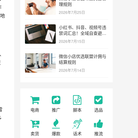
理规则
作
2026年7月25日
地
小红书、抖音、视频号违
禁词汇总！全域自查避坑
指南
2026年7月15日
、
微信小店优选联盟计佣与
在
结算规则
，
2026年7月14日
雷
电商
推广
脚本
选品
多
卖货
爆款
话术
推流