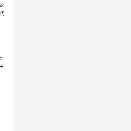
3
，代
未
此
由