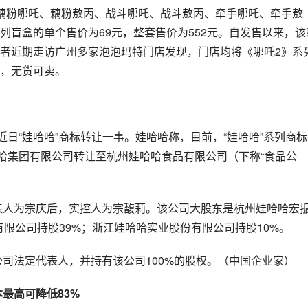
藕粉哪吒、藕粉敖丙、战斗哪吒、战斗敖丙、牵手哪吒、牵手敖
列盲盒的单个售价为69元，整套售价为552元。自发售以来，该
者近期走访广州多家泡泡玛特门店发现，门店均将《哪吒2》系
，无货可卖。
近日“娃哈哈”商标转让一事。娃哈哈称，目前，“娃哈哈”系列商
哈哈集团有限公司转让至杭州娃哈哈食品有限公司（下称“食品公
代表人为宗庆后，实控人为宗馥莉。该公司大股东是杭州娃哈哈宏
有限公司持股39%；浙江娃哈哈实业股份有限公司持股10%。
公司法定代表人，并持有该公司100%的股权。（中国企业家）
最高可降低83%