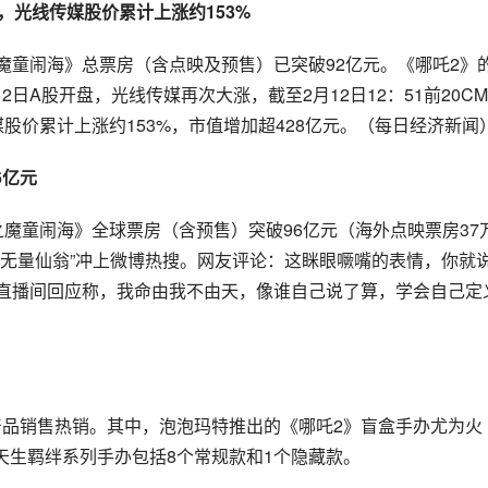
，光线传媒股价累计上涨约153%
魔童闹海》总票房（含点映及预售）已突破92亿元。《哪吒2》
日A股开盘，光线传媒再次大涨，截至2月12日12：51前20C
媒股价累计上涨约153%，市值增加超428亿元。（每日经济新闻
6亿元
之魔童闹海》全球票房（含预售）突破96亿元（海外点映票房37
像无量仙翁”冲上微博热搜。网友评论：这眯眼噘嘴的表情，你就
在直播间回应称，我命由我不由天，像谁自己说了算，学会自己定
产品销售热销。其中，泡泡玛特推出的《哪吒2》盲盒手办尤为火
天生羁绊系列手办包括8个常规款和1个隐藏款。