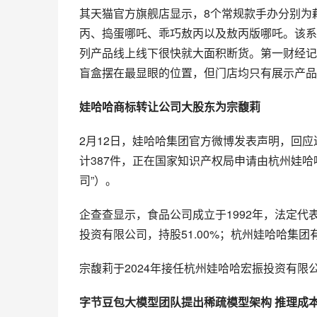
其天猫官方旗舰店显示，8个常规款手办分别为
丙、捣蛋哪吒、乖巧敖丙以及敖丙版哪吒。该系
列产品线上线下很快就大面积断货。第一财经记
盲盒摆在最显眼的位置，但门店均只有展示产品
娃哈哈商标转让公司大股东为宗馥莉
2月12日，娃哈哈集团官方微博发表声明，回应
计387件，正在国家知识产权局申请由杭州娃
司”）。
企查查显示，食品公司成立于1992年，法定
投资有限公司，持股51.00%；杭州娃哈哈集团
宗馥莉于2024年接任杭州娃哈哈宏振投资有限
字节豆包大模型团队提出稀疏模型架构 推理成本