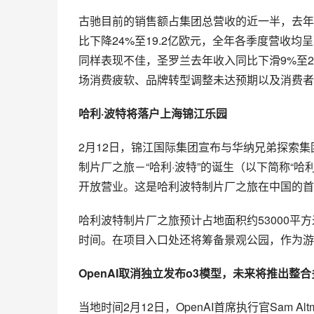
古驰目前的销售额占集团总营收的近一半，去年全
比下降24%至19.2亿欧元，全年各季度营收均呈现两
同样表现不佳，圣罗兰去年收入同比下滑9%至2
场消费疲软、品牌转型调整未达预期以及消费者
哈利·波特将落户上海锦江乐园
2月12日，锦江国际集团宣布与华纳兄弟探索
制片厂之旅－“哈利·波特”的诞生（以下简称“哈
开放营业。这是哈利波特制片厂之旅在中国的首
哈利波特制片厂之旅预计占地面积约53000
时间。在项目入口处还将筹备景观公园，作为游
OpenAI取消独立发布o3模型，未来将推出整合
当地时间2月12日，OpenAI首席执行官Sam A