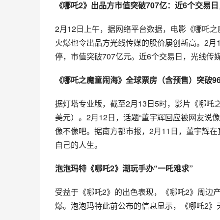
《哪吒2》出品方市值突破707亿：近6个交易日
2月12日上午，据网络平台数据，电影《哪吒之
火爆也令出品方光线传媒的股价屡创新高。2月12
停，市值突破707亿元。近6个交易日，光线传
《哪吒之魔童闹海》全球票房（含预售）突破9
据灯塔专业版，截至2月13日5时，影片《哪吒
美元）。2月12日，话题“董宇辉回应被网友说
像不像吧。据南方都市报，2月11日，董宇辉
自己的人生。
泡泡玛特《哪吒2》潮玩手办“一吒难求”
受益于《哪吒2》的出色表现，《哪吒2》周边
爆。泡泡玛特此前公布的信息显示，《哪吒2》