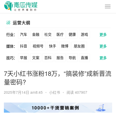
运营大纲
汽车
金融
社交
医疗
健康
游戏
行业：
更多
抖音
视频号
快手
微博
朋友圈
媒体：
更多
动漫
美妆
美食
家装
教育
婚纱
早报
文案
百科
报告
导航
直播
技巧：
更多
公众号
B站
小红书
头条
知乎
酒旅
母婴
宠物
文娱
跨境
科技
卖货
脚本
话术
电商
私域
社群
Soul
360
百度
搜狗
爱奇艺
美柚
7天小红书涨粉18万，“搞装修”成新晋流
广告
元宇宙
房地产
量密码?
涨粉
广告
推广
方案
策划
案例
美图
最右
神马
谷歌
Facebook
2025年7月14日 am8:45
•
小红书
•
阅读 407907
数据
拉新
活动
用户
游戏
海外
Tiktok
YouTube
Yahoo
Bing
KOL
元宇宙
跨境
青瓜通