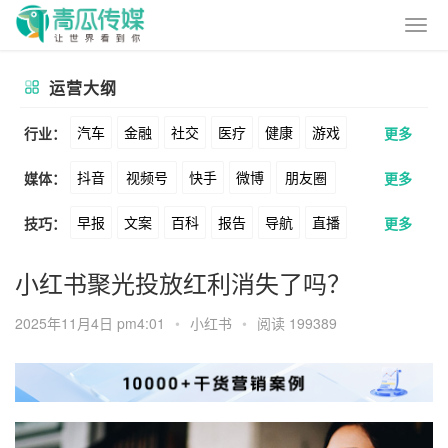
运营大纲
汽车
金融
社交
医疗
健康
游戏
行业：
更多
抖音
视频号
快手
微博
朋友圈
媒体：
更多
动漫
美妆
美食
家装
教育
婚纱
早报
文案
百科
报告
导航
直播
技巧：
更多
公众号
B站
小红书
头条
知乎
酒旅
母婴
宠物
文娱
跨境
科技
卖货
脚本
话术
电商
私域
社群
Soul
360
百度
搜狗
爱奇艺
美柚
小红书聚光投放红利消失了吗？
广告
元宇宙
房地产
涨粉
广告
推广
方案
策划
案例
美图
最右
神马
谷歌
Facebook
2025年11月4日 pm4:01
•
小红书
•
阅读 199389
数据
拉新
活动
用户
游戏
海外
Tiktok
YouTube
Yahoo
Bing
KOL
元宇宙
跨境
青瓜通