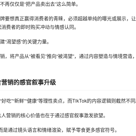
不再仅仅是“把产品卖出去”这么简单。
牌要想真正赢得消费者的青睐，必须超越单纯的曝光或展示，让
唤起消费者的即时购买冲动与情感认同。
建“渴望感”的关键力量。
营销，将产品从“被看见”推向“被渴望”，通过内容塑造与情境营造
食营销的感官叙事升级
”“新鲜”“健康”等理性卖点，而TikTok的内容逻辑则截然不同
验”，达人营销的核心价值也在于通过感官叙事激发欲望。
”，而是通过镜头语言和情绪渲染，赋予零食更多感官符号。