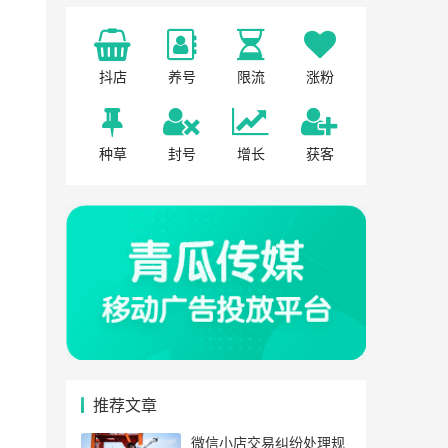
抖店
养号
限流
涨粉
种草
封号
增长
获客
推荐文章
微信小店交易纠纷处理规