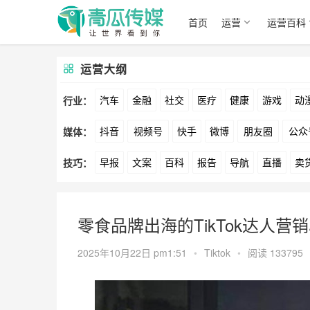
首页
运营
运营百科
运营大纲
汽车
金融
社交
医疗
健康
游戏
动
行业：
抖音
视频号
快手
微博
朋友圈
公众
媒体：
文娱
跨境
科技
广告
元宇宙
房地产
早报
文案
百科
报告
导航
直播
卖
技巧：
爱奇艺
美柚
美图
最右
神马
谷歌
方案
策划
案例
数据
拉新
活动
用
零食品牌出海的TikTok达人营
2025年10月22日 pm1:51
•
Tiktok
•
阅读 133795