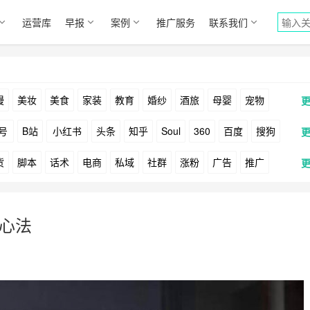
运营库
早报
案例
推广服务
联系我们
漫
美妆
美食
家装
教育
婚纱
酒旅
母婴
宠物
号
B站
小红书
头条
知乎
Soul
360
百度
搜狗
货
脚本
话术
电商
私域
社群
涨粉
广告
推广
Facebook
Tiktok
YouTube
Yahoo
Bing
户
游戏
海外
KOL
元宇宙
跨境
青瓜通
销心法