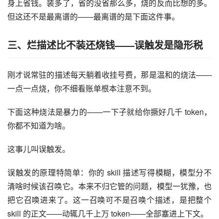
身上省钱。装多了，省的没省那么多，烧的反而比想的多。
但这还不是最离谱的——最离谱的是下面这件事。
三、烂描述比不装还烧钱——误触发是隐形税
刚才说常驻的描述每天躺着收挂号费，那是温和的烧法——
一点一点烧，你不细看账单根本注意不到。
下面这种烧法是暴力的——一下子就给你撅好几千 token，
你都不知道为啥。
这事儿叫误触发。
误触发的原理特简单：你的 skill 描述写得模糊，模型分不
清啥时候该召唤它。本来不归它管的问题，模型一犹豫，也
把它召唤进来了。这一召唤可不是召唤个描述，是把整个 
skill 的正文——动辄几千上万 token——全部塞进上下文。