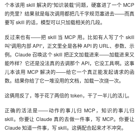
个本该用 skill 解决的”知识装载”问题，硬塞进了一个 MCP 
的壳里？结果就是每次调用都把几千字规范塞进去——而真
要写 skill 的话，模型可以只加载相关的几段。
反过来也有——把 skill 当 MCP 用。比如有人写了个 skill 
叫”调用内部 API”，正文里全是各种 API 的 URL、参数、示
例。Claude 召唤这个 skill 把正文加载进来——加载进来又
能咋样？它还是没法真的去调那个 API，它没工具啊。这事
儿本该用 MCP 解决的——给它一个真正能发起请求的函
数。结果你给了它一堆没用的文档，加载一次烧一次。
这俩用反了，等于花了两倍的 token，干了一半儿的活儿。
正确的活法是——动作的事儿归 MCP，知识的事儿归 
skill。你要让 Claude 真的去做一件事，写 MCP。你要让 
Claude 知道一件事，写 skill。这俩配合起来才不冲突。