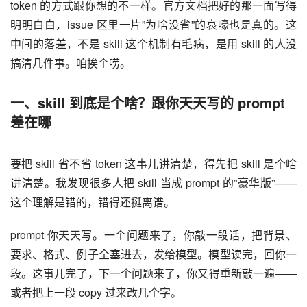
token 的方式跟你想的不一样。官方文档把好的那一面写得
明明白白，issue 区里一片”为啥没省”的哀嚎也是真的。这
中间的落差，不是 skill 这个机制有毛病，是用 skill 的人没
搞清几件事。咱挨个唠。
一、
skill
到底是个啥？跟你天天写的
prompt
差在哪
要把 skill 省不省 token 这事儿讲清楚，得先把 skill 是个啥
讲清楚。我发现很多人把 skill 当成 prompt 的”豪华版”——
这个理解是错的，错得还挺离谱。
prompt 你天天写。一个问题来了，你敲一段话，把背景、
要求、格式、例子全塞进去，发给模型。模型读完，回你一
段。这事儿完了，下一个问题来了，你又得重新敲一遍——
或者把上一段 copy 过来改几个字。