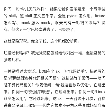
你问一句”今儿天气咋样”，结果它给你召唤进来一个写测试
的 skill。这 skill 正文五千字，全是 pytest 怎么用、fixture 
怎么写、mock 怎么 mock。跟天气有一毛钱关系吗？没
有。但这五千字已经塞进去了，已经烧了。
这就是隐形税。你交了钱，连个吭都没听见。
烂描述长啥样？我光凭记忆就能给你列出一堆，但最常见的
就这几种。
一种是描述太宽泛。比如有个 skill 叫”代码助手”，描述写的
是”帮助处理各种代码相关问题”。这描述等于没写——啥问
题不算代码相关？你随便问一句”我这函数咋优化”，它跳出
来；你问一句”数据库咋选”，它也跳出来；你问一句”Linux 
命令怎么用”，它还跳出来。这 skill 一天召唤十几次，召唤
进来又没派上用场——因为它根本不是为这些具体场景准备