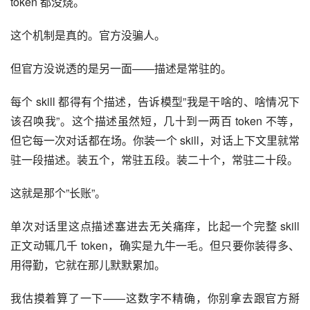
token 都没烧。
这个机制是真的。官方没骗人。
但官方没说透的是另一面——描述是常驻的。
每个 skill 都得有个描述，告诉模型”我是干啥的、啥情况下
该召唤我”。这个描述虽然短，几十到一两百 token 不等，
但它每一次对话都在场。你装一个 skill，对话上下文里就常
驻一段描述。装五个，常驻五段。装二十个，常驻二十段。
这就是那个”长账”。
单次对话里这点描述塞进去无关痛痒，比起一个完整 skill 
正文动辄几千 token，确实是九牛一毛。但只要你装得多、
用得勤，它就在那儿默默累加。
我估摸着算了一下——这数字不精确，你别拿去跟官方掰