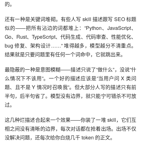
的。
还有一种是关键词堆砌。有些人写 skill 描述跟写 SEO 标题
似的——把所有沾边的词都堆上：”Python、JavaScript、
Go、Rust、TypeScript、代码生成、代码审查、性能优化、
bug 修复、架构设计……” 堆得越多，模型越分不清重点。
结果就是只要问题里有任何一个词命中，它就跳出来。
最隐蔽的一种是意图模糊——描述只说了”做什么”，没说”什
么情况下不该用”。一个好的描述应该是”当用户问 X 类问
题、且不是 Y 情况时召唤我”。但大部分人写的描述只有前
半句，后半句省了。模型没有边界，就只能宁可错杀不可放
过。
这几种烂描述合起来一个效果——你装了一堆 skill，它们互
相之间没有清晰的边界，每次对话都在抢着出场。出场不仅
没解决问题，还每次给你白烧几千 token 的正文。