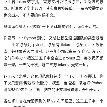
skill 省 token 这事儿，官方文档说得挺漂亮，叫渐进式披
露。听着像个学术名词，其实意思特简单——东西按需要逐
步亮出来，不需要的时候不亮。
具体怎么省呢？你想象一下没 skill 的时代，怎么干活的。
你要写一个 Python 测试，又想让模型遵循团队的某套规范
——比如必须用 pytest、必须有 fixture、必须 mock 数据
库、必须覆盖边界用例。这些规范加起来三五千字。没 skill 
之前你咋办？把这三五千字全塞进 prompt 里，每次提问都
塞一遍。一天问十次，烧三五万 token，光这一项。
skill 来了之后，这套规范你打包成一个 skill，挂在那儿。你
下次只要问”帮我写个测试”，模型一看描述，哦这归”Python 
测试规范”这个 skill 管，把它的正文加载进来，开始干活。
省在哪？省在你没问到的那 99 次问题里，这三五千字一个 