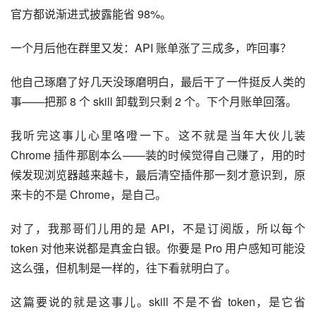
官方都说渐进式披露能省 98%。
一个月后他在群里又发：API 账单涨了三成多，咋回事？
他自己琢磨了好几天没琢磨明白，最后干了一件挺反人类的
事——把那 8 个 skill 卸载到只剩 2 个。下个月账单回落。
我听完这事儿心里咯噔一下。这不就是当年大伙儿装 
Chrome 插件那剧本么——装的时候觉得自己赚了，用的时
候发现浏览器越来越卡，最后清空插件那一刻才意识到，原
来卡的不是 Chrome，是自己。
对了，我那哥们儿用的是 API，不是订阅版，所以每个 
token 对他来说都是真金白银。你要是 Pro 用户感知可能没
这么强，但机制是一样的，往下看就明白了。
这篇要说的就是这事儿。skill 不是不省 token，是它省 