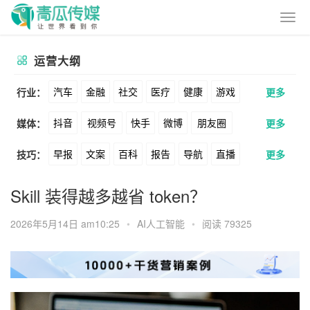
运营大纲
汽车
金融
社交
医疗
健康
游戏
行业：
更多
抖音
视频号
快手
微博
朋友圈
媒体：
更多
动漫
美妆
美食
家装
教育
婚纱
早报
文案
百科
报告
导航
直播
技巧：
更多
公众号
B站
小红书
头条
知乎
酒旅
母婴
宠物
文娱
跨境
科技
卖货
脚本
话术
电商
私域
社群
Soul
360
百度
搜狗
爱奇艺
美柚
Skill 装得越多越省 token？
广告
元宇宙
房地产
涨粉
广告
推广
方案
策划
案例
美图
最右
神马
谷歌
Facebook
2026年5月14日 am10:25
•
AI人工智能
•
阅读 79325
数据
拉新
活动
用户
游戏
海外
Tiktok
YouTube
Yahoo
Bing
KOL
元宇宙
跨境
青瓜通