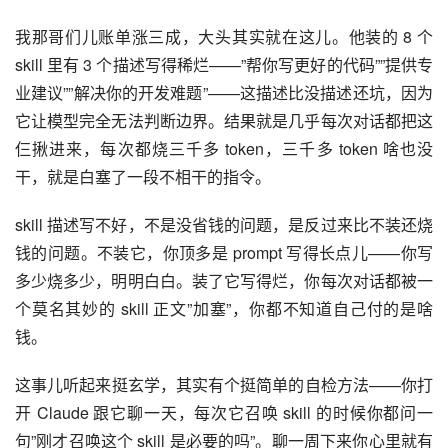
我那哥们儿账单涨三成，大头其实就在这儿。他装的 8 个 
skill 里有 3 个描述写得稀烂——”帮你写更好的代码””提供专
业建议””解决你的开发难题”——这描述比没描述还坑，因为
它让模型完全无法判断边界。结果就是几乎每次对话都把这
仨揪进来，每次都烧三千多 token，三千多 token 啥也没
干，就是白塞了一段不相干的指令。
skill 描述写不好，不是没省钱的问题，是反过来比不装还烧
钱的问题。不装它，你顶多是 prompt 写得长点儿——你写
多少烧多少，明明白白。装了它写得烂，你每次对话都被一
个莫名其妙的 skill 正文”加塞”，你都不知道自己付的是啥
钱。
这事儿听起来挺玄学，其实有个挺简单的自检方法——你打
开 Claude 跟它聊一天，每次它召唤 skill 的时候你都问一
句”刚才召唤这个 skill 是必要的吗”。聊一周下来你心里就有