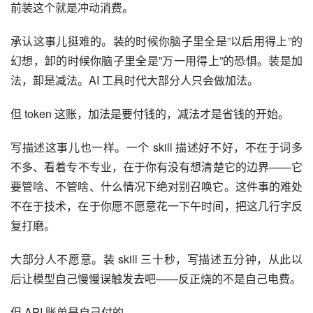
前装这个就是冲动消费。
承认这事儿挺难的。装的时候你脑子里全是”以后用得上”的
幻想，卸的时候你脑子里全是”万一用得上”的恐惧。装是加
法，卸是减法。AI 工具时代大部分人只会做加法。
但 token 这账，加法是要付钱的，减法才是省钱的开始。
写描述这事儿也一样。一个 skill 描述好不好，不在于词多
不多、看着专不专业，在于你有没有想清楚它的边界——它
要管啥、不管啥、什么情况下绝对别召唤它。这件事的难处
不在于技术，在于你愿不愿意花一下午时间，把这几行字反
复打磨。
大部分人不愿意。装 skill 三十秒，写描述五分钟，从此以
后让模型自己慢慢误触发去吧——反正烧的不是自己电费。
但 API 账单是自己付的。