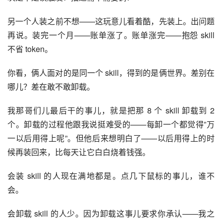
另一个人装之前不想——这玩意儿看着酷，先装上。出问题
再说。装完一个月——账单涨了。账单涨完——抱怨 skill 
不省 token。
你看，俩人面对的是同一个 skill，得到的是俩世界。差别在
哪儿？差在敢不敢卸载。
我那哥们儿最后干的事儿，就是把那 8 个 skill 卸载到 2 
个。卸载的过程他跟我说挺难受的——每卸一个都觉得”万
一以后用得上呢”。但他后来想明白了——以后用得上的时
候再装回来，比每天让它白白烧着钱强。
会装 skill 的人现在满地都是。点几下鼠标的事儿，谁不
会。
会卸载 skill 的人少。因为卸载这事儿要求你承认——我之