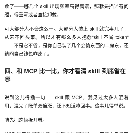
数了——哪几个 skill 出场频率高得离谱，那就是描述有问
题，得重写或者直接卸载。
可大部分人不会这么干。大部分人装上 skill 就完事儿了，
从来不回头审。所以才有那么多人抱怨”skill 不省 token”
——不是它不省，是你自己装了几个会偷东西的二房东，还
纳闷自己钱包咋瘪了。
四、和
MCP
比一比，你才看清
skill
到底省在
哪
说到这儿得插一句——skill 跟 MCP，我见过太多人混着
用，混完了账单双倍涨，还不知道咋回事。这事儿得单说。
咱先把这俩拆开看。