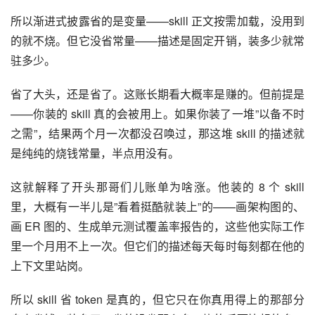
所以渐进式披露省的是变量——skill 正文按需加载，没用到
的就不烧。但它没省常量——描述是固定开销，装多少就常
驻多少。
省了大头，还是省了。这账长期看大概率是赚的。但前提是
——你装的 skill 真的会被用上。如果你装了一堆”以备不时
之需”，结果两个月一次都没召唤过，那这堆 skill 的描述就
是纯纯的烧钱常量，半点用没有。
这就解释了开头那哥们儿账单为啥涨。他装的 8 个 skill 
里，大概有一半儿是”看着挺酷就装上”的——画架构图的、
画 ER 图的、生成单元测试覆盖率报告的，这些他实际工作
里一个月用不上一次。但它们的描述每天每时每刻都在他的
上下文里站岗。
所以 skill 省 token 是真的，但它只在你真用得上的那部分