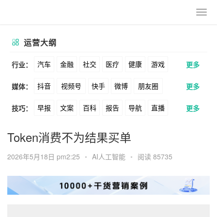
运营大纲
汽车
金融
社交
医疗
健康
游戏
行业：
更多
抖音
视频号
快手
微博
朋友圈
媒体：
更多
动漫
美妆
美食
家装
教育
婚纱
早报
文案
百科
报告
导航
直播
技巧：
更多
公众号
B站
小红书
头条
知乎
酒旅
母婴
宠物
文娱
跨境
科技
卖货
脚本
话术
电商
私域
社群
Soul
360
百度
搜狗
爱奇艺
美柚
Token消费不为结果买单
广告
元宇宙
房地产
涨粉
广告
推广
方案
策划
案例
美图
最右
神马
谷歌
Facebook
2026年5月18日 pm2:25
•
AI人工智能
•
阅读 85735
数据
拉新
活动
用户
游戏
海外
Tiktok
YouTube
Yahoo
Bing
KOL
元宇宙
跨境
青瓜通