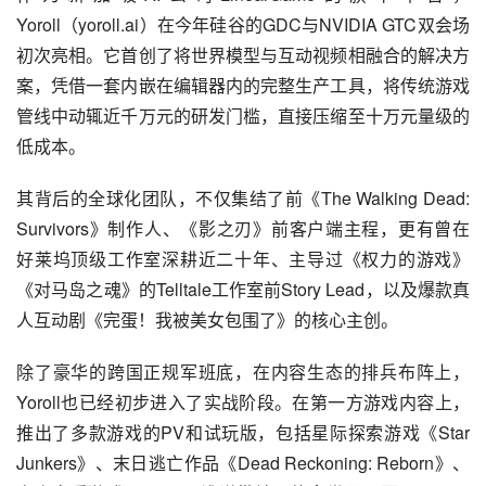
Yoroll（yoroll.ai）在今年硅谷的GDC与NVIDIA GTC双会场
初次亮相。它首创了将世界模型与互动视频相融合的解决方
案，凭借一套内嵌在编辑器内的完整生产工具，将传统游戏
管线中动辄近千万元的研发门槛，直接压缩至十万元量级的
低成本。
其背后的全球化团队，不仅集结了前《The Walking Dead: 
Survivors》制作人、《影之刃》前客户端主程，更有曾在
好莱坞顶级工作室深耕近二十年、主导过《权力的游戏》
《对马岛之魂》的Telltale工作室前Story Lead，以及爆款真
人互动剧《完蛋！我被美女包围了》的核心主创。
除了豪华的跨国正规军班底，在内容生态的排兵布阵上，
Yoroll也已经初步进入了实战阶段。在第一方游戏内容上，
推出了多款游戏的PV和试玩版，包括星际探索游戏《Star 
Junkers》、末日逃亡作品《Dead Reckoning: Reborn》、