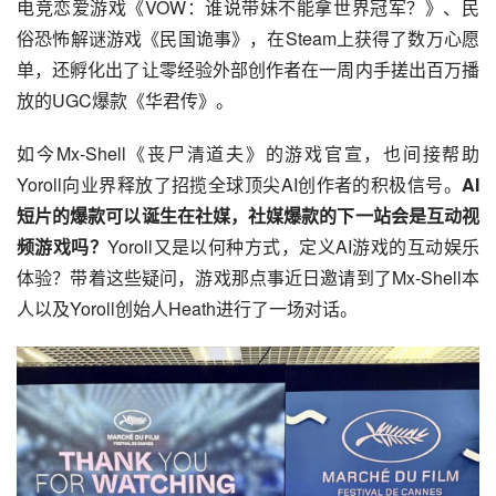
电竞恋爱游戏《VOW：谁说带妹不能拿世界冠军？》、民
俗恐怖解谜游戏《民国诡事》，在Steam上获得了数万心愿
单，还孵化出了让零经验外部创作者在一周内手搓出百万播
放的UGC爆款《华君传》。
如今Mx-Shell《丧尸清道夫》的游戏官宣，也间接帮助
Yoroll向业界释放了招揽全球顶尖AI创作者的积极信号。
AI
短片的爆款可以诞生在社媒，社媒爆款的下一站会是互动视
频游戏吗？
Yoroll又是以何种方式，定义AI游戏的互动娱乐
体验？带着这些疑问，游戏那点事近日邀请到了Mx-Shell本
人以及Yoroll创始人Heath进行了一场对话。