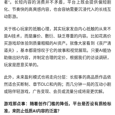
者”。长短内容的消费并不矛盾，平台上既会提供偏短剧
化、节奏快的高爽感内容，也会容纳需要沉浸代入的长线互
动影游。
关于核心玩家的抵触心理，其实玩家发自内心抵触的从来不
是AI技术，而是廉价、敷衍、缺乏尊重的内容。比如花高价
买游戏却体验到质量粗糙的AI资产。就像大家看到《丧尸清
道夫》，基本都是惊叹于它的故事和视觉展现。只要AI能协
助做出好内容，并制定合理的定价，根据我们的访谈调研，
玩家是愿意买单的。
此外，未来盈利模式也将走向分层：长叙事的高品质作品依
然适合买断制、章节DLC和内购；而几分钟一局的互动小剧
或陪伴轻游戏，广告变现、会员或流量分成将是更优解。
游戏那点事：随着创作门槛的降低，平台是否设有质检标
准，来防止低质AI内容的泛滥？