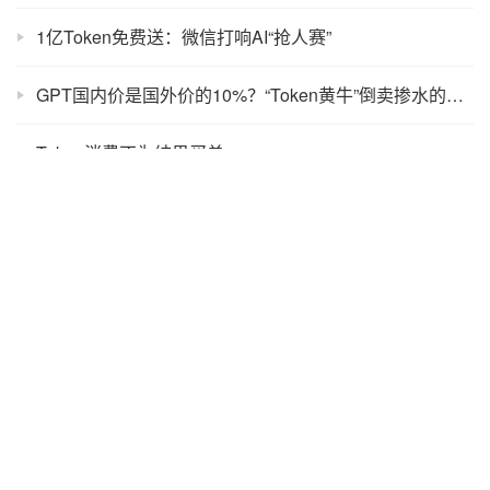
1亿Token免费送：微信打响AI“抢人赛”
GPT国内价是国外价的10%？“Token黄牛”倒卖掺水的算力
Token消费不为结果买单
Claude Opus 5实测：提示词不改，Token白烧
Claude Code到底有多费token？
补贴→Token计费→降价，OpenAI打响价格战，Token经济学拐点将至？
Claude刷爆5亿，一夜涨60倍，你的Token账单还撑得住？
一文教你读懂Token的消耗规则