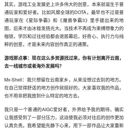
其实，游戏工业发展史上许多伟大的创意，本来就诞生于普
通玩家和爱好者。比如风靡全球的DOTA，最早也不过是普
通玩家在《星际争霸》和《魔兽争霸3》里手搓出来的地
图，后来才由冰蛙发扬光大。当技术不再成为束缚想象力的
枷锁，学历和过往经验都会退居幕后，好奇心、执行力与纯
粹的创意，才是未来内容创作真正的通票。
游戏那点事：现在这么多资源找过来，你有计划离开云南，
去一线城市或者海外发展吗？
Mx-Shell：我只想留在云南家乡，从来没想过去别的地方。
在自己觉得舒适的地方创作就挺好的，大家喜欢我的作品，
也不用非把我放到什么特定的地方去。
我只是一个普通的AIGC爱好者，外界给予我的期待，确实
让我感受到了一部分压力，这迫使我必须对往后的创作更加
认真负责。我希望能先静下心来，用下一部作品让大家重新