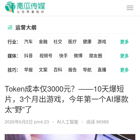
运营大纲
汽车
金融
社交
医疗
健康
游戏
行业：
更多
抖音
视频号
快手
微博
朋友圈
媒体：
更多
动漫
美妆
美食
家装
教育
婚纱
早报
文案
百科
报告
导航
直播
技巧：
更多
公众号
B站
小红书
头条
知乎
酒旅
母婴
宠物
文娱
跨境
科技
卖货
脚本
话术
电商
私域
社群
Soul
360
百度
搜狗
爱奇艺
美柚
Token成本仅3000元？——10天爆短
广告
元宇宙
房地产
片，3个月出游戏，今年第一个AI爆款
涨粉
广告
推广
方案
策划
案例
美图
最右
神马
谷歌
Facebook
太“野”了
数据
拉新
活动
用户
游戏
海外
Tiktok
YouTube
Yahoo
Bing
2026年6月2日 pm4:23
•
AI人工智能
•
阅读 96988
KOL
元宇宙
跨境
青瓜通