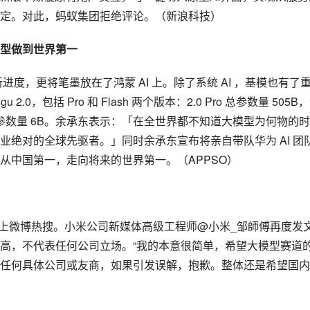
定。对此，蚂蚁集团拒绝评论。（新浪科技）
模型做到世界第一
度，更将笔墨放在了鸿蒙 AI 上。除了系统 AI ，基模也有了
0，包括 Pro 和 Flash 两个版本：2.0 Pro 总参数量 505B
2B，激活参数量 6B。余承东表示：「在全世界都不知道大模型为何物的时
绝对的全球先驱者。」同时余承东宣布将亲自带队华为 AI 团
从中国第一，走向将来的世界第一。（APPSO）
登上微博热搜。小米公司新媒体高级工程师@小米_邹師傅再度发
高，不代表任何公司立场。“我的本意很简单，希望大模型赛道
任何具体公司或友商，如果引发误解，抱歉。整体还是希望国内