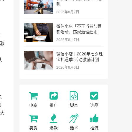
则
2026年8月7日
微信小店「不正当参与营
销活动」违规治理细则
重
2026年8月7日
，激
微信小店｜2026年七夕珠
队
宝礼遇季-活动激励计划
2026年8月6日
文
的
电商
推广
脚本
选品
大
卖货
爆款
话术
推流