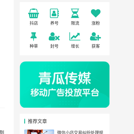
抖店
养号
限流
涨粉
种草
封号
增长
获客
推荐文章
到
微信小店交易纠纷处理规