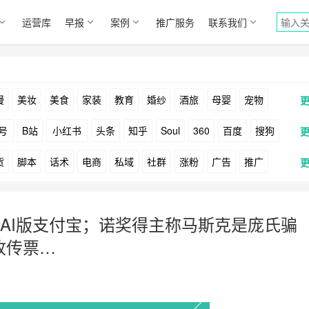
运营库
早报
案例
推广服务
联系我们
漫
美妆
美食
家装
教育
婚纱
酒旅
母婴
宠物
号
B站
小红书
头条
知乎
Soul
360
百度
搜狗
货
脚本
话术
电商
私域
社群
涨粉
广告
推广
Facebook
Tiktok
YouTube
Yahoo
Bing
户
游戏
海外
KOL
元宇宙
跨境
青瓜通
AI版支付宝；诺奖得主称马斯克是庞氏骗
收传票…