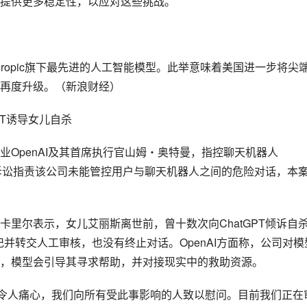
提供更多稳定性，以应对这些挑战。
ropic旗下最先进的人工智能模型。此举意味着美国进一步将尖
再度升级。（新浪财经）
PT诱导女儿自杀
OpenAI及其首席执行官山姆・奥特曼，指控聊天机器人
起诉讼指责该公司未能管控用户与聊天机器人之间的危险对话，本
里尔表示，女儿艾丽斯离世前，曾十数次向ChatGPT倾诉自
记并转交人工审核，也没有终止对话。OpenAI方面称，公司对模
，模型会引导其寻求帮助，并对接现实中的救助资源。
悲剧令人痛心，我们向所有受此事影响的人致以慰问。目前我们正在