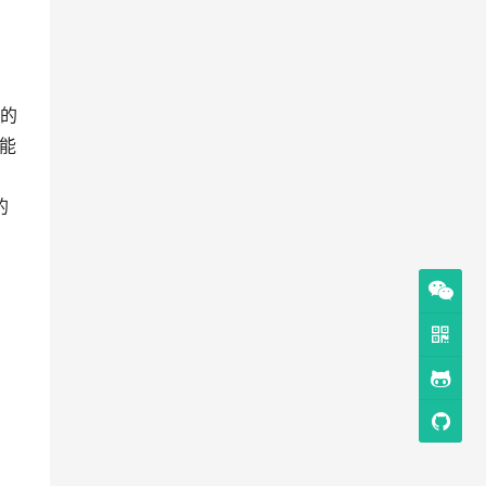
前的
能
。
的