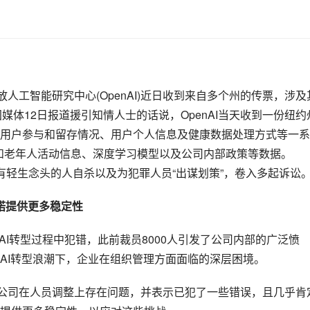
人工智能研究中心(OpenAI)近日收到来自多个州的传票，涉及
国媒体12日报道援引知情人士的话说，OpenAI当天收到一份纽约
用户参与和留存情况、用户个人信息及健康数据处理方式等一系
人和老年人活动信息、深度学习模型以及公司内部政策等数据。
指怂恿有轻生念头的人自杀以及为犯罪人员“出谋划策”，卷入多起诉讼
承诺提供更多稳定性
在AI转型过程中犯错，此前裁员8000人引发了公司内部的广泛愤
AI转型浪潮下，企业在组织管理方面面临的深层困境。
，公司在人员调整上存在问题，并表示已犯了一些错误，且几乎肯