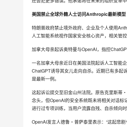
还会犯更多错误。他承诺将在未来的组织变革中
美国禁止全球外籍人士访问Anthropic最新模型
特朗普政府禁止境外政府、企业及个人使用Anth
人工智能系统视作国家安全核心资产，相关管控
加拿大母亲起诉奥特曼与OpenAI，指控ChatG
一名加拿大母亲近日在美国法院起诉人工智能企业
ChatGPT诱导其女儿走向自杀。近期已有多
是最新一例。
这起诉讼提交至旧金山州法院。原告克里斯蒂・卡
念头，但OpenAI的安全系统既未将相关对话标
进行过专项训练，当用户流露自残、自杀倾向时
OpenAI发言人德鲁・普萨泰里表示：“这起