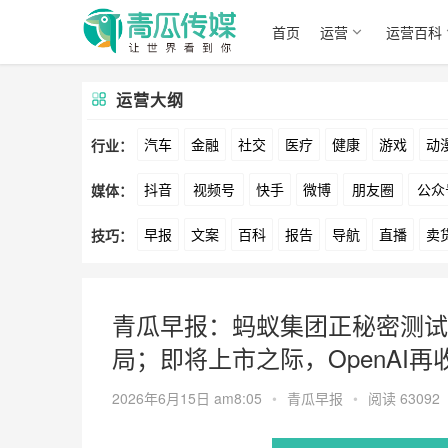
首页
运营
运营百科
运营大纲
汽车
金融
社交
医疗
健康
游戏
动
行业：
抖音
视频号
快手
微博
朋友圈
公众
媒体：
文娱
跨境
科技
广告
元宇宙
房地产
早报
文案
百科
报告
导航
直播
卖
技巧：
爱奇艺
美柚
美图
最右
神马
谷歌
方案
策划
案例
数据
拉新
活动
用
青瓜早报：蚂蚁集团正秘密测试
局；即将上市之际，OpenAI再
2026年6月15日 am8:05
•
青瓜早报
•
阅读 63092