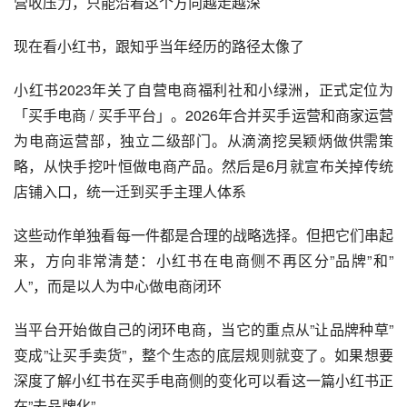
营收压力，只能沿着这个方向越走越深
现在看
小红书
，跟知乎当年经历的路径太像了
小红书2023年关了自营电商福利社和小绿洲，正式定位为
「买手电商 / 买手平台」。2026年合并买手运营和商家运营
为电商运营部，独立二级部门。从滴滴挖吴颖炳做供需策
略，从快手挖叶恒做电商产品。然后是6月就宣布关掉传统
店铺入口，统一迁到买手主理人体系
这些动作单独看每一件都是合理的战略选择。但把它们串起
来，方向非常清楚：小红书在电商侧不再区分”品牌”和”
人”，而是以人为中心做电商闭环
当平台开始做自己的闭环电商，当它的重点从”让品牌种草”
变成”让买手卖货”，整个生态的底层规则就变了。如果想要
深度了解小红书在买手电商侧的变化可以看这一篇小红书正
在”去品牌化”