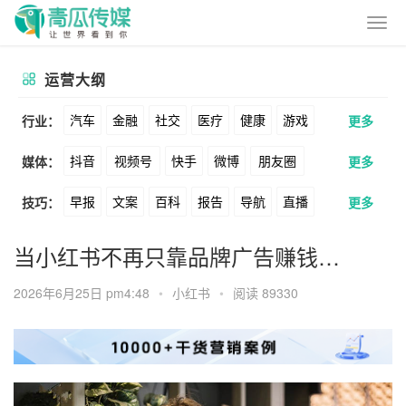
运营大纲
汽车
金融
社交
医疗
健康
游戏
行业：
更多
抖音
视频号
快手
微博
朋友圈
媒体：
更多
动漫
美妆
美食
家装
教育
婚纱
早报
文案
百科
报告
导航
直播
技巧：
更多
公众号
B站
小红书
头条
知乎
酒旅
母婴
宠物
文娱
跨境
科技
卖货
脚本
话术
电商
私域
社群
Soul
360
百度
搜狗
爱奇艺
美柚
当小红书不再只靠品牌广告赚钱…
广告
元宇宙
房地产
涨粉
广告
推广
方案
策划
案例
美图
最右
神马
谷歌
Facebook
2026年6月25日 pm4:48
•
小红书
•
阅读 89330
数据
拉新
活动
用户
游戏
海外
Tiktok
YouTube
Yahoo
Bing
KOL
元宇宙
跨境
青瓜通