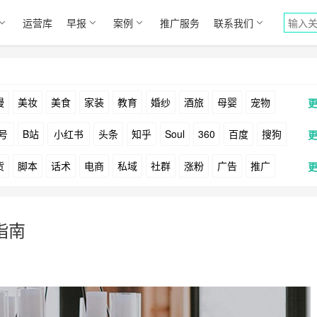
运营库
早报
案例
推广服务
联系我们
漫
美妆
美食
家装
教育
婚纱
酒旅
母婴
宠物
号
B站
小红书
头条
知乎
Soul
360
百度
搜狗
货
脚本
话术
电商
私域
社群
涨粉
广告
推广
Facebook
Tiktok
YouTube
Yahoo
Bing
户
游戏
海外
KOL
元宇宙
跨境
青瓜通
启指南