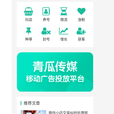
抖店
养号
限流
涨粉
种草
封号
增长
获客
推荐文章
微信小店交易纠纷处理规