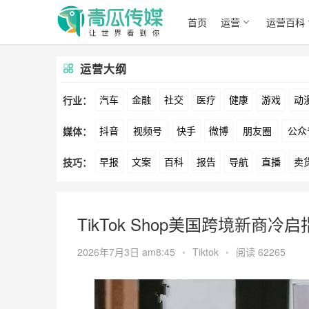
首页
运营
运营百科
运营大纲
汽车
金融
社交
医疗
健康
游戏
动
行业：
抖音
视频号
快手
微博
朋友圈
公众
媒体：
文娱
跨境
科技
广告
元宇宙
房地产
早报
文案
百科
报告
导航
直播
卖
技巧：
爱奇艺
美柚
美图
最右
神马
谷歌
方案
策划
案例
数据
拉新
活动
用
TikTok Shop美国跨境新商冷
2026年7月3日 am8:45
•
Tiktok
•
阅读 62265