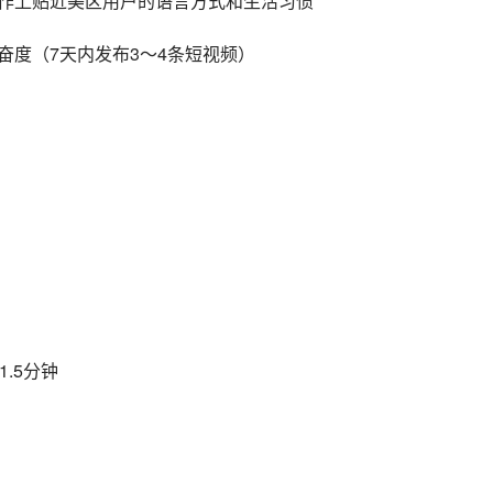
创作上贴近美区用户的语言方式和生活习惯
勤奋度（7天内发布3～4条短视频）
.5分钟