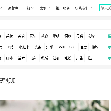
运营库
早报
案例
推广服务
联系我们
漫
美妆
美食
家装
教育
婚纱
酒旅
母婴
宠物
号
B站
小红书
头条
知乎
Soul
360
百度
搜狗
货
脚本
话术
电商
私域
社群
涨粉
广告
推广
Facebook
Tiktok
YouTube
Yahoo
Bing
户
游戏
海外
KOL
元宇宙
跨境
青瓜通
理规则