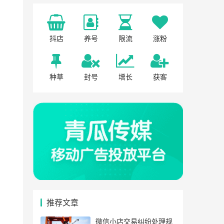
抖店
养号
限流
涨粉
种草
封号
增长
获客
推荐文章
微信小店交易纠纷处理规