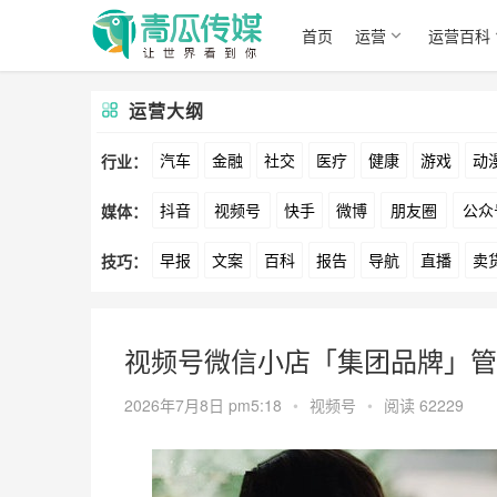
首页
运营
运营百科
运营大纲
汽车
金融
社交
医疗
健康
游戏
动
行业：
抖音
视频号
快手
微博
朋友圈
公众
媒体：
文娱
跨境
科技
广告
元宇宙
房地产
早报
文案
百科
报告
导航
直播
卖
技巧：
爱奇艺
美柚
美图
最右
神马
谷歌
方案
策划
案例
数据
拉新
活动
用
视频号微信小店「集团品牌」管
2026年7月8日 pm5:18
•
视频号
•
阅读 62229