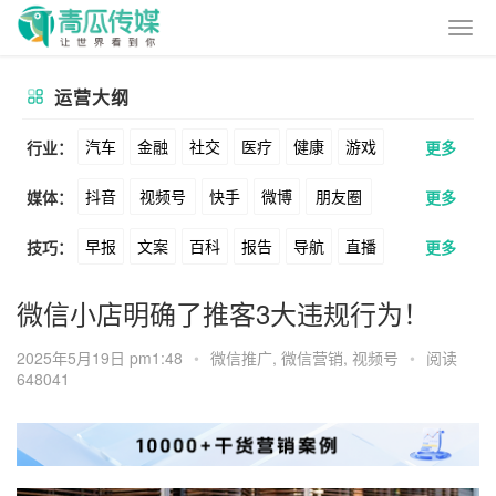
运营大纲
汽车
金融
社交
医疗
健康
游戏
行业：
更多
抖音
视频号
快手
微博
朋友圈
媒体：
更多
动漫
美妆
美食
家装
教育
婚纱
早报
文案
百科
报告
导航
直播
技巧：
更多
公众号
B站
小红书
头条
知乎
酒旅
母婴
宠物
文娱
跨境
科技
卖货
脚本
话术
电商
私域
社群
Soul
360
百度
搜狗
爱奇艺
美柚
微信小店明确了推客3大违规行为！
广告
元宇宙
房地产
涨粉
广告
推广
方案
策划
案例
美图
最右
神马
谷歌
Facebook
2025年5月19日 pm1:48
•
微信推广
,
微信营销
,
视频号
•
阅读
648041
数据
拉新
活动
用户
游戏
海外
Tiktok
YouTube
Yahoo
Bing
KOL
元宇宙
跨境
青瓜通