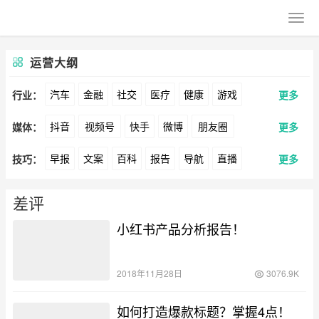
运营大纲
汽车
金融
社交
医疗
健康
游戏
行业：
更多
抖音
视频号
快手
微博
朋友圈
媒体：
更多
动漫
美妆
美食
家装
教育
婚纱
早报
文案
百科
报告
导航
直播
技巧：
更多
公众号
B站
小红书
头条
知乎
Soul
酒旅
母婴
宠物
文娱
跨境
科技
卖货
脚本
话术
电商
私域
社群
360
百度
搜狗
爱奇艺
美柚
美图
广告
元宇宙
房地产
差评
涨粉
广告
小红书产品分析报告！
推广
方案
策划
案例
最右
神马
谷歌
Facebook
Tiktok
数据
拉新
活动
用户
游戏
海外
YouTube
Yahoo
Bing
2018年11月28日
3076.9K
KOL
元宇宙
跨境
青瓜通
如何打造爆款标题？掌握4点！