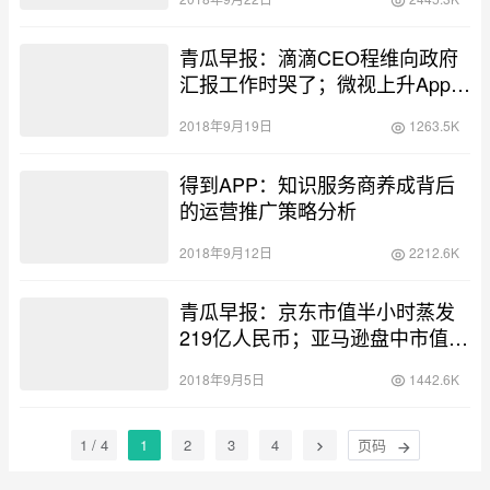
青瓜早报：滴滴CEO程维向政府
汇报工作时哭了；微视上升App
Store免费App排行榜首…
2018年9月19日
1263.5K
得到APP：知识服务商养成背后
的运营推广策略分析
2018年9月12日
2212.6K
青瓜早报：京东市值半小时蒸发
219亿人民币；亚马逊盘中市值一
度破万亿……
2018年9月5日
1442.6K
1 / 4
1
2
3
4