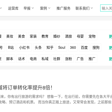
运营库
早报
案例
推广服务
联系我们
漫
美妆
美食
家装
教育
婚纱
酒旅
母婴
宠物
号
B站
小红书
头条
知乎
Soul
360
百度
搜狗
货
脚本
话术
电商
私域
社群
涨粉
广告
推广
Facebook
Tiktok
YouTube
Yahoo
Bing
户
游戏
海外
KOL
元宇宙
跨境
青瓜通
域将订单转化率提升8倍！
来，你有出行旅游的需求吗？ 想象一下，在出行前，你需要先在各大平
攻略、预订酒店和机票。 而当你真正踏上旅途，又常常会发现，之前那些