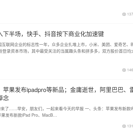
137
入下半场，快手、抖音按下商业化加速键
中国互联网企业的标志性一年，众多企业扎堆上市，小米、美团、爱奇艺、
纷登录资本市场，其中最受关注的当属趣头条和拼多多，双方股价首日均
146
苹果发布ipadpro等新品；金庸逝世，阿里巴巴、
悼念
来了……早安，朋友们，一起来看今天的早报 一、头条：苹果发布新款iP
苹果发布新款iPad Pro、MacB…
日
131