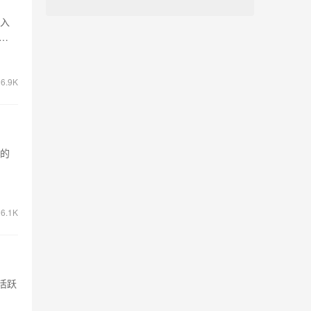
深入
6.9K
p的
6.1K
活跃