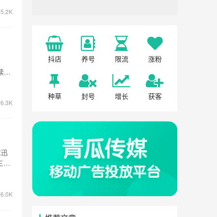
5.2K
抖店
养号
限流
涨粉
画
读
种草
封号
增长
获客
6.3K
求迅
三方
6.0K