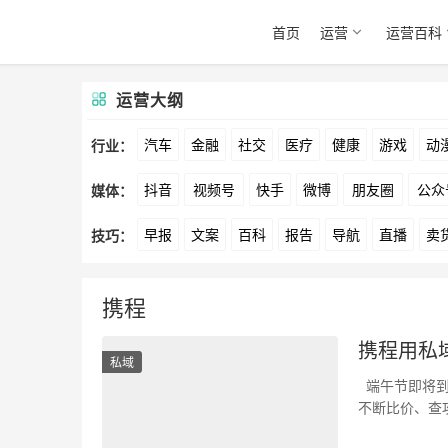
首页
运营
运营百科
运营大纲
汽车
金融
社交
医疗
健康
游戏
动
行业：
抖音
视频号
快手
微博
朋友圈
公众
媒体：
文娱
跨境
科技
广告
元宇宙
房地产
早报
文案
百科
报告
导航
直播
卖
技巧：
爱奇艺
美柚
美图
最右
神马
谷歌
方案
策划
案例
数据
拉新
活动
用
携程
携程用私
私域
端午节即将到
不断比价、查
似完美…