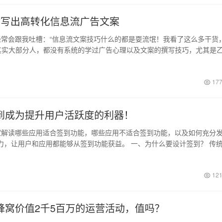
速写出高转化信息流广告文案
常会跟我吐槽：“信息流文案技巧什么的都是耍流氓！我看了这么多干货
 其实大部分人，都没有系统的学过广告心理以及文案的撰写技巧，尤其是
日
177
到成为提升用户活跃度的利器！
解读哪些应用适合签到功能，哪些应用不适合签到功能，以及如何充分
力，让用户和应用都能够从签到功能获益。 一、为什么要设计签到？ 传
日
121
蜂窝价值2千5百万的运营活动，值吗？