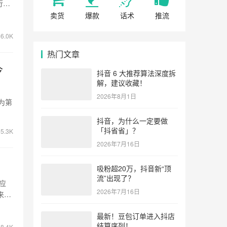
行
卖货
爆款
话术
推流
6.0K
热门文章
今
抖音 6 大推荐算法深度拆
解，建议收藏！
2026年8月1日
为第
抖音，为什么一定要做
「抖省省」？
5.3K
2026年7月16日
吸粉超20万，抖音新“顶
流”出现了？
应
2026年7月16日
来的
最新！豆包订单进入抖店
结算序列！
8.4K