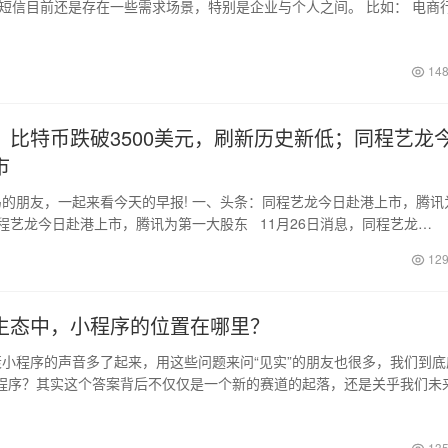
机短信目前还是存在一些需求场景，特别是企业与个人之间。 比如： 电商
日
148
：比特币跌破3500美元，刷新历史新低；同程艺龙
市
的朋友，一起来看今天的早报! 一、头条：同程艺龙今日赴港上市，腾讯
同程艺龙今日赴港上市，腾讯为第一大股东 11月26日消息，同程艺龙…
日
129
生态中，小程序的位置在哪里？
小程序的声音多了起来，用这些问题来问“见实”的朋友也很多，我们到底
程序？其实这个答案背后不仅仅是一个新的赛道的起落，还是关乎我们未
日
135