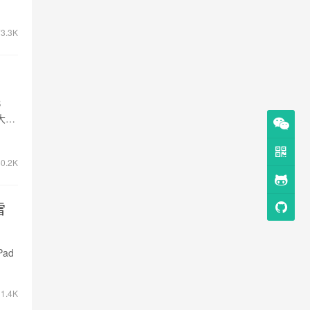
3.3K
B
大涨
0.2K
雷
ad
1.4K