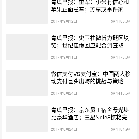
青瓜早报：雷军：小米有信心和
苹果正面撞车；苏享茂事件家属
初步判断团伙作案；papi酱宣布
2017年9月12日
1185.3K
退出分答社区…
青瓜早报：史玉柱微博力挺区块
链；世纪佳缘回应配合调查取
证；苹果新款命名iPhone X…
2017年9月11日
1178.3K
微信支付VS支付宝：中国两大移
动支付巨头出海的挑战与策略
2017年8月24日
1416.5K
青瓜早报：京东员工宿舍曝光堪
比豪华酒店；三星Note8惊艳亮相
全面狙击iPhone 8；政府严管外
2017年8月24日
1184.9K
卖骑手被罚3次禁1年…