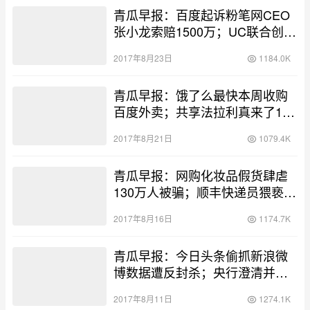
青瓜早报：百度起诉粉笔网CEO
张小龙索赔1500万；UC联合创始
人何小鹏从阿里退休二次创业；
2017年8月23日
1184.0K
陌陌营收增长2倍股价却暴跌18%
…
青瓜早报：饿了么最快本周收购
百度外卖；共享法拉利真来了1分
钟1元；倒闭共享单车竟又复活…
2017年8月21日
1079.4K
青瓜早报：网购化妆品假货肆虐
130万人被骗；顺丰快递员猥亵女
孩官方严惩；iPhone十年净赚
2017年8月16日
1174.7K
2500亿美元…
青瓜早报：今日头条偷抓新浪微
博数据遭反封杀；央行澄清并未
书面通知删除无现金宣传；中国
2017年8月11日
1274.1K
移动上半年净利润627亿元…