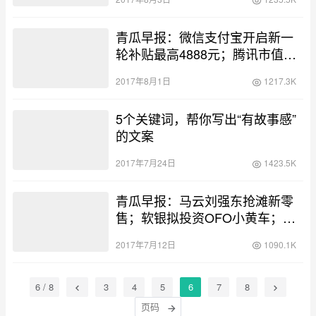
大健康集团…
青瓜早报：微信支付宝开启新一
轮补贴最高4888元；腾讯市值首
破3万亿港元；德媒称共享单车是
2017年8月1日
1217.3K
白痴经济…
5个关键词，帮你写出“有故事感”
的文案
2017年7月24日
1423.5K
青瓜早报：马云刘强东抢滩新零
售；软银拟投资OFO小黄车；苹
果侵权可能陷入停售…
2017年7月12日
1090.1K
6 / 8
3
4
5
6
7
8