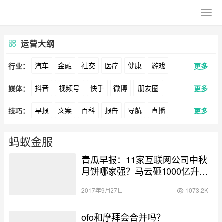
运营大纲
汽车
金融
社交
医疗
健康
游戏
行业：
更多
抖音
视频号
快手
微博
朋友圈
媒体：
更多
动漫
美妆
美食
家装
教育
婚纱
早报
文案
百科
报告
导航
直播
技巧：
更多
公众号
B站
小红书
头条
知乎
Soul
酒旅
母婴
宠物
文娱
跨境
科技
卖货
脚本
话术
电商
私域
社群
360
百度
搜狗
爱奇艺
美柚
美图
广告
元宇宙
房地产
蚂蚁金服
涨粉
广告
青瓜早报：11家互联网公司中秋
推广
方案
策划
案例
最右
神马
谷歌
Facebook
Tiktok
月饼哪家强？马云砸1000亿升级
数据
拉新
菜鸟；比尔盖茨弃用iPhone换成
活动
用户
游戏
海外
YouTube
Yahoo
Bing
2017年9月27日
1073.2K
安卓机…
KOL
元宇宙
跨境
青瓜通
ofo和摩拜会合并吗？