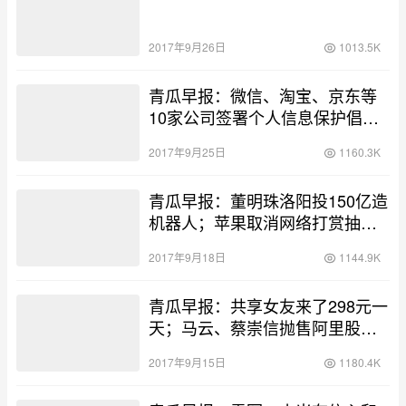
2017年9月26日
1013.5K
青瓜早报：微信、淘宝、京东等
10家公司签署个人信息保护倡议
书；小米对校招风波涉事员工通
2017年9月25日
1160.3K
报批评；支付宝晒内部月饼…
青瓜早报：董明珠洛阳投150亿造
机器人；苹果取消网络打赏抽
成；李想透露车和家将完成30亿B
2017年9月18日
1144.9K
轮融资…
青瓜早报：共享女友来了298元一
天；马云、蔡崇信抛售阿里股票
套现252亿；比特币交易平台全线
2017年9月15日
1180.4K
关停…