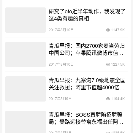
研究了ofo近半年动作，我发现了
这4类有趣的真相
2017年8月10日
1147.9K
青瓜早报：国内2700家麦当劳归
中国公司；苹果腾讯微博市值均
创新高；电子竞技有望成奥运比
2017年8月10日
1227.5K
赛项目…
青瓜早报：九寨沟7.0级地震全国
关注救援；阿里市值超4000亿美
元全球第七…
2017年8月9日
1194.4K
青瓜早报：BOSS直聘陷招聘骗
局；樊路远接替俞永福出任阿里
影业CEO；万达内部大调整成立
2017年8月3日
1235.5K