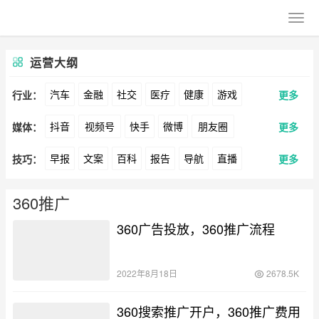
运营大纲
汽车
金融
社交
医疗
健康
游戏
行业：
更多
抖音
视频号
快手
微博
朋友圈
媒体：
更多
动漫
美妆
美食
家装
教育
婚纱
早报
文案
百科
报告
导航
直播
技巧：
更多
公众号
B站
小红书
头条
知乎
Soul
酒旅
母婴
宠物
文娱
跨境
科技
卖货
脚本
话术
电商
私域
社群
360
百度
搜狗
爱奇艺
美柚
美图
广告
元宇宙
房地产
360推广
涨粉
广告
360广告投放，360推广流程
推广
方案
策划
案例
最右
神马
谷歌
Facebook
Tiktok
数据
拉新
活动
用户
游戏
海外
YouTube
Yahoo
Bing
2022年8月18日
2678.5K
KOL
元宇宙
跨境
青瓜通
360搜索推广开户，360推广费用