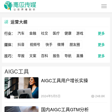
运营大纲
汽车
金融
社交
医疗
健康
游戏
行业：
更多
抖音
视频号
快手
微博
朋友圈
媒体：
更多
动漫
美妆
美食
家装
教育
婚纱
早报
文案
百科
报告
导航
直播
技巧：
更多
公众号
B站
小红书
头条
知乎
Soul
酒旅
母婴
宠物
文娱
跨境
科技
卖货
脚本
话术
电商
私域
社群
360
百度
搜狗
爱奇艺
美柚
美图
广告
元宇宙
房地产
AIGC工具
涨粉
广告
AIGC工具用户增长实操
推广
方案
策划
案例
最右
神马
谷歌
Facebook
Tiktok
数据
拉新
活动
用户
游戏
海外
YouTube
Yahoo
Bing
2024年5月5日
248.8K
KOL
元宇宙
跨境
青瓜通
国内AIGC工具GTM分析